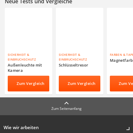
Neue Tests und Vergleiche
SICHERHEIT &
SICHERHEIT &
FARBEN & TAP
EINBRUCHSCHUTZ
EINBRUCHSCHUTZ
Magnetfarb
Außenleuchte mit
Schlüsseltresor
Kamera
Zum Vergleich
Zum Vergleich
Zum Ve
Zum Seitenanfang
Wie wir arbeiten