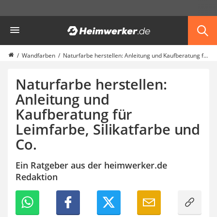
Die beliebtesten Vergleiche nach Kategorie
Heimwerker
Haus & Bau
Außenleuchte mit Kamera
Ozongenerator
Wandfarben
Naturfarbe herstellen: Anleitung und Kaufberatung für Leimfarbe, Silikatfarbe und Co.
Powerbank
Smart-Home-Rauchmelder
Naturfarbe herstellen:
Schlüsseltresor
Anleitung und
Überwachungskameras außen
Kaufberatung für
Regendusche
Reizstromgerät
Leimfarbe, Silikatfarbe und
Infrarot-Thermometer
Co.
GPS-Tracker
Heizkissen
Ein Ratgeber aus der heimwerker.de
Digitale Zeitschaltuhr
Redaktion
Paketbriefkasten
Fensterkontaktschalter
Hygrometer
LED-Baustrahler