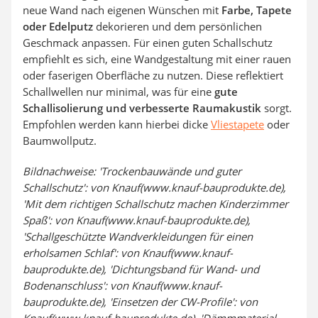
neue Wand nach eigenen Wünschen mit
Farbe, Tapete
oder Edelputz
dekorieren und dem persönlichen
Geschmack anpassen. Für einen guten Schallschutz
empfiehlt es sich, eine Wandgestaltung mit einer rauen
oder faserigen Oberfläche zu nutzen. Diese reflektiert
Schallwellen nur minimal, was für eine
gute
Schallisolierung und verbesserte Raumakustik
sorgt.
Empfohlen werden kann hierbei dicke
Vliestapete
oder
Baumwollputz.
Bildnachweise: 'Trockenbauwände und guter
Schallschutz': von Knauf(www.knauf-bauprodukte.de),
'Mit dem richtigen Schallschutz machen Kinderzimmer
Spaß': von Knauf(www.knauf-bauprodukte.de),
'Schallgeschützte Wandverkleidungen für einen
erholsamen Schlaf': von Knauf(www.knauf-
bauprodukte.de), 'Dichtungsband für Wand- und
Bodenanschluss': von Knauf(www.knauf-
bauprodukte.de), 'Einsetzen der CW-Profile': von
Knauf(www.knauf-bauprodukte.de), 'Dämmmaterial