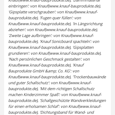
einbringen': von Knauf(www.knauf-bauprodukte.de),
'Gipsplatte verschgrauben': von Knauf(www.knauf-
bauprodukte.de), 'Fugen quer füllen': von
Knauf(www.knauf-bauprodukte.de), 'In Längsrichtung
abziehen': von Knauf(www.knauf-bauprodukte.de),
'Zweite Lage aufbringen': von Knauf(www.knauf-
bauprodukte.de), 'Knauf Sonicboard spachteln': von
Knauf(www.knauf-bauprodukte.de), 'Gipsplatten
grundieren': von Knauf(www.knauf-bauprodukte.de),
'Nach persönlichen Geschmack gestalten': von
Knauf(www.knauf-bauprodukte.de), 'Knauf
Bauprodukte GmbH &amp; Co. KG': von
Knauf(www.knauf-bauprodukte.de), 'Trockenbauwände
und guter Schallschutz': von Knauf(www.knauf-
bauprodukte.de), 'Mit dem richtigen Schallschutz
machen Kinderzimmer Spaß': von Knauf(www.knauf-
bauprodukte.de), 'Schallgeschützte Wandverkleidungen
für einen erholsamen Schlaf': von Knauf(www.knauf-
bauprodukte.de), 'Dichtungsband für Wand- und