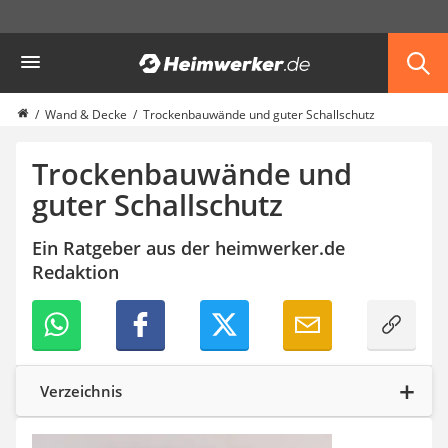
Die beliebtesten Vergleiche nach Kategorie
Heimwerker
Haus & Bau
Außenleuchte mit Kamera
Ozongenerator
Wand & Decke
Trockenbauwände und guter Schallschutz
Powerbank
Smart-Home-Rauchmelder
Trockenbauwände und
Schlüsseltresor
guter Schallschutz
Überwachungskameras außen
Regendusche
Ein Ratgeber aus der heimwerker.de
Reizstromgerät
Redaktion
Infrarot-Thermometer
GPS-Tracker
Heizkissen
Digitale Zeitschaltuhr
Paketbriefkasten
Fensterkontaktschalter
Verzeichnis
Hygrometer
LED-Baustrahler