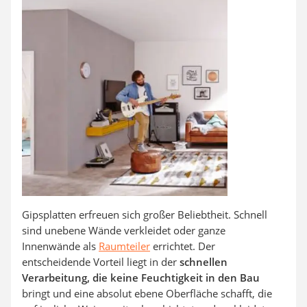
Aluleiter
Tiefengrund
LED-Beamer
Video-Türsprechanlage
Gipsplatten erfreuen sich großer Beliebtheit. Schnell
sind unebene Wände verkleidet oder ganze
Innenwände als
Raumteiler
errichtet. Der
entscheidende Vorteil liegt in der
schnellen
Verarbeitung, die keine Feuchtigkeit in den Bau
bringt und eine absolut ebene Oberfläche schafft, die