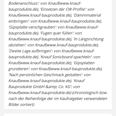
Bodenanschluss': von Knauf(www.knauf-
bauprodukte.de), 'Einsetzen der CW-Profile': von
Knauf(www.knauf-bauprodukte.de), 'Dämmmaterial
einbringen': von Knauf(www.knauf-bauprodukte.de),
'Gipsplatte verschgrauben': von Knauf(www.knauf-
bauprodukte.de), 'Fugen quer füllen': von
Knauf(www.knauf-bauprodukte.de), 'In Längsrichtung
abziehen': von Knauf(www.knauf-bauprodukte.de),
'Zweite Lage aufbringen': von Knauf(www.knauf-
bauprodukte.de), 'Knauf Sonicboard spachteln': von
Knauf(www.knauf-bauprodukte.de), 'Gipsplatten
grundieren': von Knauf(www.knauf-bauprodukte.de),
'Nach persönlichen Geschmack gestalten': von
Knauf(www.knauf-bauprodukte.de), 'Knauf
Bauprodukte GmbH &amp; Co. KG': von
Knauf(www.knauf-bauprodukte.de) (chronologisch bzw.
nach der Reihenfolge der im Kaufratgeber verwendeten
Bilder sortiert)