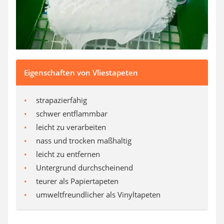
Aluleiter
Tiefengrund
LED-Beamer
Video-Türsprechanlage
Eigenschaften von Vliestapeten
strapazierfähig
schwer entflammbar
leicht zu verarbeiten
nass und trocken maßhaltig
leicht zu entfernen
Untergrund durchscheinend
teurer als Papiertapeten
umweltfreundlicher als Vinyltapeten