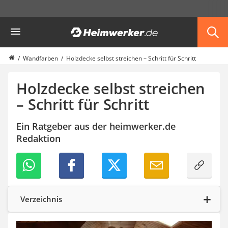
Die beliebtesten Vergleiche nach Kategorie
Heimwerker
Haus & Bau
Außenleuchte mit Kamera
Ozongenerator
Wandfarben
Holzdecke selbst streichen – Schritt für Schritt
Powerbank
Smart-Home-Rauchmelder
Holzdecke selbst streichen
Schlüsseltresor
– Schritt für Schritt
Überwachungskameras außen
Regendusche
Ein Ratgeber aus der heimwerker.de
Reizstromgerät
Redaktion
Infrarot-Thermometer
GPS-Tracker
Heizkissen
Digitale Zeitschaltuhr
Paketbriefkasten
Fensterkontaktschalter
Verzeichnis
Hygrometer
LED-Baustrahler