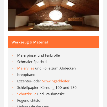
Aluleiter
Tiefengrund
LED-Beamer
Video-Türsprechanlage
Werkzeug & Material
Malerpinsel und Farbrolle
Schmaler Spachtel
Malervlies
und Folie zum Abdecken
Kreppband
Exzenter- oder
Schwingschleifer
Schleifpapier, Körnung 100 und 180
Schutzbrille
und Staubmaske
Fugendichtstoff
Holzspachtelmasse