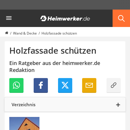
Die beliebtesten Vergleiche nach Kategorie
Heimwerker
Haus & Bau
Außenleuchte mit Kamera
Ozongenerator
Wand & Decke
Holzfassade schützen
Powerbank
Smart-Home-Rauchmelder
Holzfassade schützen
Schlüsseltresor
Überwachungskameras außen
Ein Ratgeber aus der heimwerker.de
Regendusche
Redaktion
Reizstromgerät
Infrarot-Thermometer
GPS-Tracker
Heizkissen
Digitale Zeitschaltuhr
Verzeichnis
Paketbriefkasten
Fensterkontaktschalter
Hygrometer
LED-Baustrahler