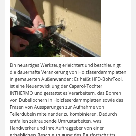
Aluleiter
Tiefengrund
LED-Beamer
Video-Türsprechanlage
Ein neuartiges Werkzeug erleichtert und beschleunigt
die dauerhafte Verankerung von Holzfaserdämmplatten
in gemauerten Außenwänden: Es heißt HFD-BohrTool,
ist eine Neuentwicklung der Caparol-Tochter
INTHERMO und gestattet es Verarbeitern, das Bohren
von Dübellöchern in Holzfaserdämmplatten sowie das
Fräsen von Aussparungen zur Aufnahme von
Tellerdübeln miteinander zu kombinieren. Dadurch
entfallen zeitraubende Umrüstarbeiten, was
Handwerker und ihre Auftraggeber von einer
erheblichen Beschleunigung des Baufortschritts