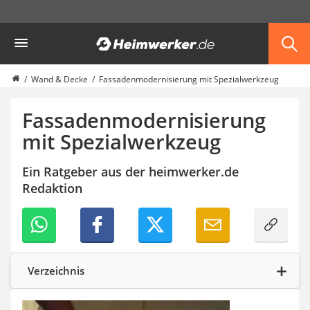
Die beliebtesten Vergleiche nach Kategorie
Heimwerker
Haus & Bau
Außenleuchte mit Kamera
Ozongenerator
Wand & Decke
Fassadenmodernisierung mit Spezialwerkzeug
Powerbank
Smart-Home-Rauchmelder
Fassadenmodernisierung
Schlüsseltresor
mit Spezialwerkzeug
Überwachungskameras außen
Regendusche
Ein Ratgeber aus der heimwerker.de
Reizstromgerät
Redaktion
Infrarot-Thermometer
GPS-Tracker
Heizkissen
Digitale Zeitschaltuhr
Paketbriefkasten
Fensterkontaktschalter
Verzeichnis
Hygrometer
LED-Baustrahler