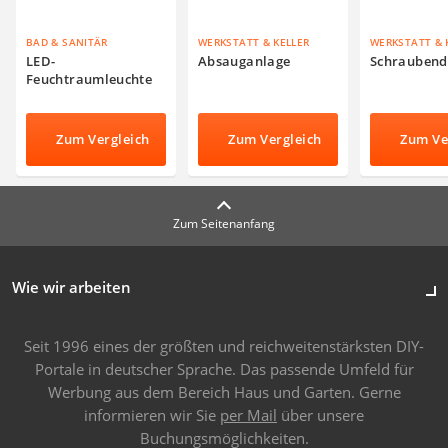
BAD & SANITÄR
WERKSTATT & KELLER
WERKSTATT & 
LED-
Absauganlage
Schraubend
Feuchtraumleuchte
Zum Vergleich
Zum Vergleich
Zum Ve
Zum Seitenanfang
Wie wir arbeiten
Seit 1996 eines der größten und reichweitenstärksten DIY-
Portale in deutscher Sprache. Das passende Umfeld für
Werbung aus dem Bereich Haus und Garten. Gerne
informieren wir Sie
per Mail
über unsere
Buchungsmöglichkeiten.