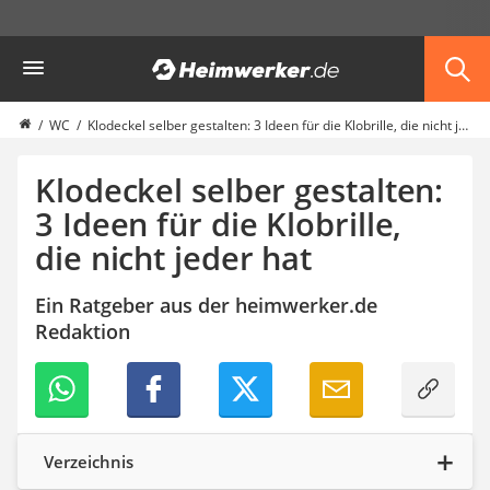
Die beliebtesten Vergleiche nach Kategorie
Heimwerker
Möbel & Einrichtung
Daunenkissen
Wäscheständer
WC
Klodeckel selber gestalten: 3 Ideen für die Klobrille, die nicht jeder hat
Radiowecker
Spülrandloses WC
Klodeckel selber gestalten:
Heizdecke
3 Ideen für die Klobrille,
Daunendecken
die nicht jeder hat
Backofen
HiFi-Lautsprecher
Samsung-Waschmaschine
Ein Ratgeber aus der heimwerker.de
LED-Feuchtraumleuchte
Redaktion
Decke mit Ärmeln
4K-Beamer
Schraubendreher-Set
Sägekettenschärfgerät
Geschirrspüler 45 cm
Verzeichnis
Fußsack