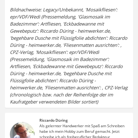
Bildnachweise: Legacy/Unbekannt, 'Mosaikfliesen':
epr/VDF/Wedi (Pressemeldung, 'Glasmosaik im
Badezimmer': Artfliesen, 'Eckbadewanne mit
Gewebeputz': Riccardo Düring - heimwerker.de,
'begehbare Dusche mit Flüssigfolie abdichten': Riccardo
Düring - heimwerker.de, 'Fliesenmatten ausrichten': ,
CPZ-Verlag, 'Mosaikfliesen': epr/VDF/Wedi
(Pressemeldung, 'Glasmosaik im Badezimmer':
Artfliesen, 'Eckbadewanne mit Gewebeputz': Riccardo
Düring - heimwerker.de, 'begehbare Dusche mit
Flüssigfolie abdichten': Riccardo Düring -
heimwerker.de, 'Fliesenmatten ausrichten': , CPZ-Verlag
(chronologisch bzw. nach der Reihenfolge der im
Kaufratgeber verwendeten Bilder sortiert)
Riccardo Düring
Als gelernter Handwerker mit Spaß am Schreiben
habe ich mein Hobby zum Beruf gemacht. Jetzt
schreibe ich als freiberuflicher Redakteur