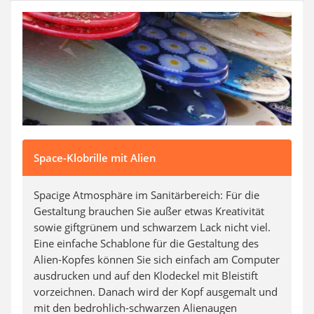
Steckdosenradio
Seilwinde
Zerkleinerer
Absauganlage
Space-Klobrille mit Alien
Spacige Atmosphäre im Sanitärbereich: Für die
Gestaltung brauchen Sie außer etwas Kreativität
sowie giftgrünem und schwarzem Lack nicht viel.
Eine einfache Schablone für die Gestaltung des
Alien-Kopfes können Sie sich einfach am Computer
ausdrucken und auf den Klodeckel mit Bleistift
vorzeichnen. Danach wird der Kopf ausgemalt und
mit den bedrohlich-schwarzen Alienaugen