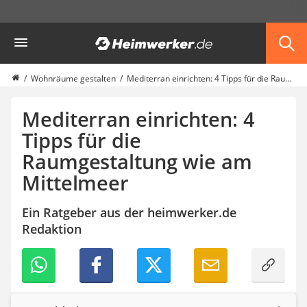
Die beliebtesten Vergleiche nach Kategorie
Heimwerker
Möbel & Einrichtung
Daunenkissen
Wäscheständer
Wohnräume gestalten
Mediterran einrichten: 4 Tipps für die Raumgestaltung wie am Mittelmeer
Radiowecker
Spülrandloses WC
Mediterran einrichten: 4
Heizdecke
Tipps für die
Daunendecken
Raumgestaltung wie am
Backofen
HiFi-Lautsprecher
Mittelmeer
Samsung-Waschmaschine
LED-Feuchtraumleuchte
Ein Ratgeber aus der heimwerker.de
Decke mit Ärmeln
Redaktion
4K-Beamer
Schraubendreher-Set
Sägekettenschärfgerät
Geschirrspüler 45 cm
Fußsack