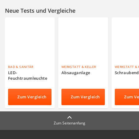
Neue Tests und Vergleiche
BAD & SANITÄR
WERKSTATT & KELLER
WERKSTATT & 
LED-
Absauganlage
Schraubend
Feuchtraumleuchte
Zum Vergleich
Zum Vergleich
Zum Ve
Zum Seitenanfang