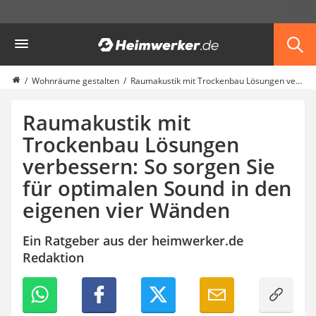
Die beliebtesten Vergleiche nach Kategorie
Heimwerker
Möbel & Einrichtung
Daunenkissen
Wäscheständer
Wohnräume gestalten
Raumakustik mit Trockenbau Lösungen verbessern: So sorgen Sie für optimalen Sound in den eigenen vier Wänden
Radiowecker
Spülrandloses WC
Raumakustik mit
Heizdecke
Trockenbau Lösungen
Daunendecken
verbessern: So sorgen Sie
Backofen
HiFi-Lautsprecher
für optimalen Sound in den
Samsung-Waschmaschine
eigenen vier Wänden
LED-Feuchtraumleuchte
Decke mit Ärmeln
Ein Ratgeber aus der heimwerker.de
4K-Beamer
Redaktion
Schraubendreher-Set
Sägekettenschärfgerät
Geschirrspüler 45 cm
Fußsack