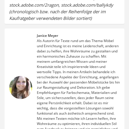
stock.adobe.com/2ragon, stock.adobe.com/ballykdy
(chronologisch bzw. nach der Reihenfolge der im
Kaufratgeber verwendeten Bilder sortiert)
Janice Meyer
Als Autorin für Texte rund um das Thema Möbel
und Einrichtung ist es meine Leidenschaft, anderen
dabei zu helfen, ihre Wohnräume zu gestalten und
ein harmonisches Zuhause zu schaffen. Mit
meinem umfangreichen Wissen und meiner
Kreativität teile ich inspirierende Ideen und
wertvolle Tipps. In meinen Artikeln behandele ich
verschiedene Aspekte der Einrichtung, angefangen
bei der Auswahl der passenden Möbelstücke bis hin
zur Raumgestaltung und Dekoration. Ich gebe
Empfehlungen für Farbschemata, Materialien und
Stile, um sicherzustellen, dass jeder Raum seine
eigene Persönlichkeit erhält. Dabei ist es mir
wichtig, dass die vorgestellten Lösungen sowohl
funktional als auch ästhetisch ansprechend sind.
Mit meinen Texten möchte ich Lesern helfen, ihre
Wohnräume zu optimieren, ihren individuellen Stil
zum Ausdruck zu bringen und ein gemütliches und