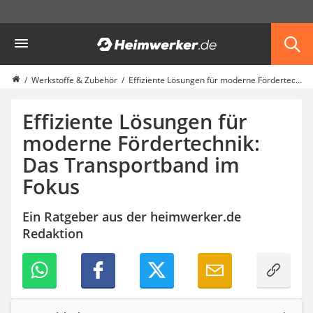
Die beliebtesten Vergleiche nach Kategorie
Heimwerker
Werkzeug
Feuchtigkeitsmessgerät
Alkoholtester
Werkstoffe & Zubehör
Effiziente Lösungen für moderne Fördertechnik: Das Transportband im Fokus
Endoskop-Kamera
Nadelentroster
Effiziente Lösungen für
Winkelschleifer-230-mm
moderne Fördertechnik:
Stechbeitel
Das Transportband im
Metalldetektor (Kinder)
Geigerzähler
Fokus
Bitset
Metallbandsäge
Ein Ratgeber aus der heimwerker.de
Akku-Schlagbohrschrauber
Redaktion
Aluleiter
Schallpegelmessgerät
pH-Messgerät
Akku-Nagler
Oberfräse