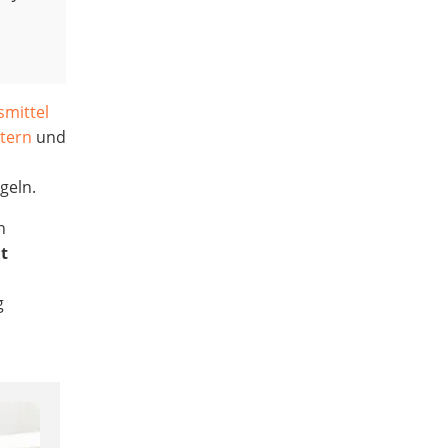
smittel
itern
und
geln.
n
it
g