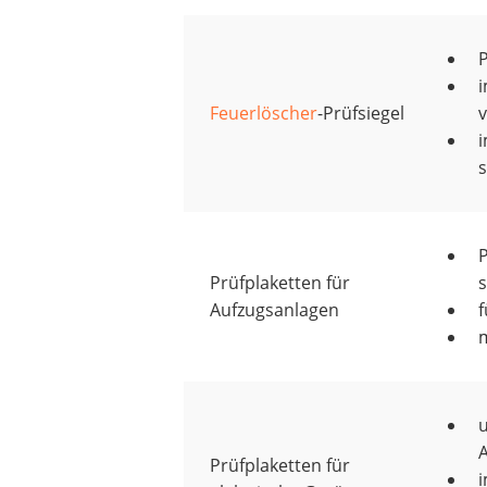
P
i
Feuerlöscher
-Prüfsiegel
v
i
s
P
Prüfplaketten für
s
Aufzugsanlagen
f
m
u
Prüfplaketten für
i