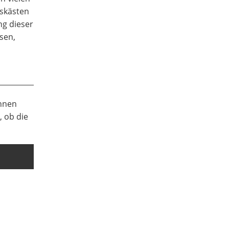
gskästen
ng dieser
esen,
Ihnen
 ob die