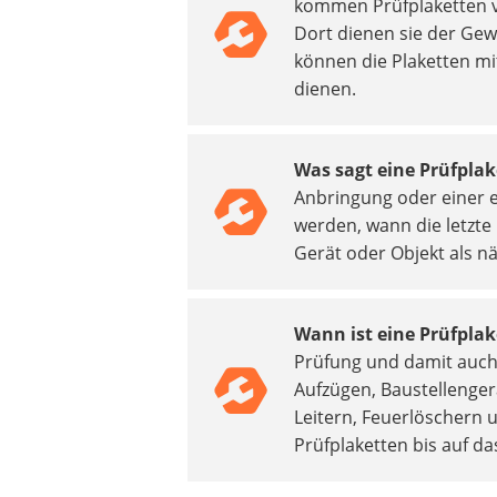
kommen Prüfplaketten v
Heizkissen
Dort dienen sie der Gew
Digitale Zeitschaltuhr
können die Plaketten mi
Paketbriefkasten
dienen.
Fensterkontaktschalter
Hygrometer
LED-Baustrahler
Was sagt eine Prüfpla
Aluleiter
Anbringung oder einer 
Tiefengrund
werden, wann die letzt
LED-Beamer
Gerät oder Objekt als n
Video-Türsprechanlage
Wann ist eine Prüfplak
Prüfung und damit auch 
Aufzügen, Baustellenger
Leitern, Feuerlöschern 
Prüfplaketten bis auf das