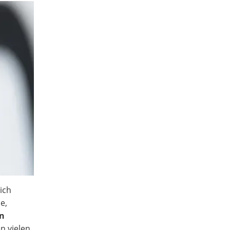
ich
e,
on
n vielen