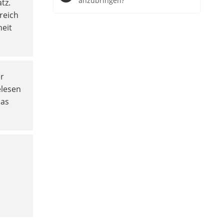
anzubringen?
tz.
reich
heit
er
elesen
das