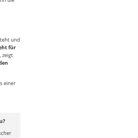
steht und
eht für
 zeigt
 den
s einer
au?
scher