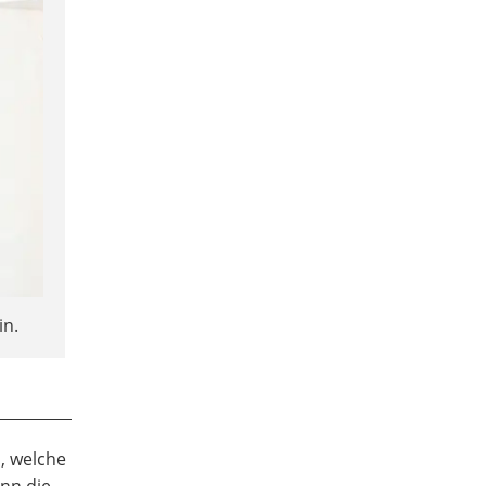
in.
, welche
ann die