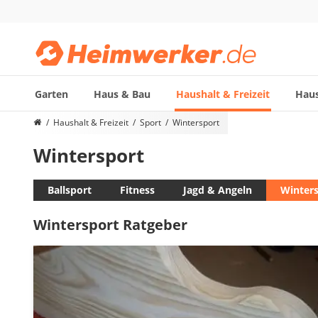
Garten
Haus & Bau
Haushalt & Freizeit
Haus
Die beliebtesten Vergleiche nach Kategorie
Haushalt & Freizeit
Sport
Wintersport
Haushalt & Freizeit
Wintersport
Diascanner
Walkie-Talkie Kinder
Nachtsichtgerät
Ballsport
Fitness
Jagd & Angeln
Winter
Stunt-Scooter
Wintersport Ratgeber
Gusseisen Bräter
Induktionskochfeld
Tischgeschirrspüler
Elektronische Dartscheibe
Wildkamera
Wischmopp