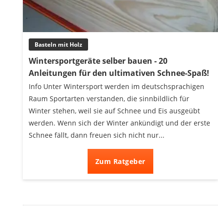
Beschriftungsgerät
Trinkflasche
Thermokanne
Basteln mit Holz
Elektrische Pfeffermühle
Waschsauger
Wintersportgeräte selber bauen - 20
Geflügelschere
Anleitungen für den ultimativen Schnee-Spaß!
SUP-Board
Info Unter Wintersport werden im deutschsprachigen
Ferngesteuertes Auto
Raum Sportarten verstanden, die sinnbildlich für
Subwoofer
Winter stehen, weil sie auf Schnee und Eis ausgeübt
Beheizbare Handschuhe
werden. Wenn sich der Winter ankündigt und der erste
Schnee fällt, dann freuen sich nicht nur...
Zum Ratgeber