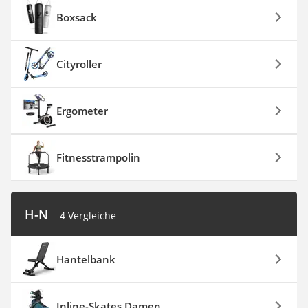
Boxsack
Cityroller
Ergometer
Fitnesstrampolin
H-N
4 Vergleiche
Hantelbank
Inline-Skates Damen