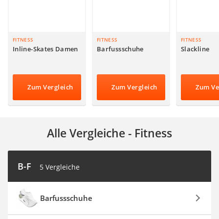
SUP-Board
Ferngesteuertes Auto
Subwoofer
Beheizbare Handschuhe
FITNESS
FITNESS
FITNESS
Inline-Skates Damen
Barfussschuhe
Slackline
Zum Vergleich
Zum Vergleich
Zum Ve
Alle Vergleiche - Fitness
B-F
5 Vergleiche
Barfussschuhe