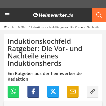
Die beliebtesten Vergleiche nach Kategorie
Heimwerker
Möbel & Einrichtung
Daunenkissen
Wäscheständer
Herd & Ofen
Induktionskochfeld Ratgeber: Die Vor- und Nachteile eines Induktionsherds
Radiowecker
Spülrandloses WC
Induktionskochfeld
Heizdecke
Ratgeber: Die Vor- und
Daunendecken
Nachteile eines
Backofen
HiFi-Lautsprecher
Induktionsherds
Samsung-Waschmaschine
LED-Feuchtraumleuchte
Ein Ratgeber aus der heimwerker.de
Decke mit Ärmeln
Redaktion
4K-Beamer
Schraubendreher-Set
Sägekettenschärfgerät
Geschirrspüler 45 cm
Fußsack