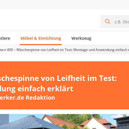
tiere
Möbel & Einrichtung
Werkzeug
tect 400 – Wäschespinne von Leifheit im Test: Montage und Anwendung einfach e
chespinne von Leifheit im Test:
ng einfach erklärt
erker.de Redaktion