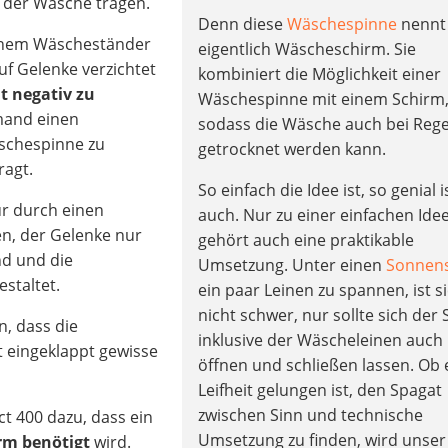
 der Wäsche tragen.
Denn diese
Wäschespinne
nennt 
 einem Wäscheständer
eigentlich Wäscheschirm. Sie
uf Gelenke verzichtet
kombiniert die Möglichkeit einer
ht negativ zu
Wäschespinne mit einem Schirm
mand einen
sodass die Wäsche auch bei Reg
schespinne zu
getrocknet werden kann.
ragt.
So einfach die Idee ist, so genial i
ur durch einen
auch. Nur zu einer einfachen Ide
n, der Gelenke nur
gehört auch eine praktikable
ind und die
Umsetzung. Unter einen
Sonnen
staltet.
ein paar Leinen zu spannen, ist s
nicht schwer, nur sollte sich der
n, dass die
inklusive der Wäscheleinen auch 
t
eingeklappt gewisse
öffnen und schließen lassen. Ob 
Leifheit gelungen ist, den Spagat
zwischen Sinn und technische
 400 dazu, dass ein
Umsetzung zu finden, wird unser
rm benötigt
wird.