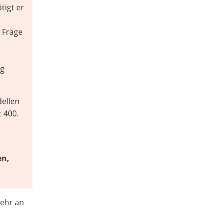
tigt er
 Frage
ig
dellen
 400.
en,
mehr an