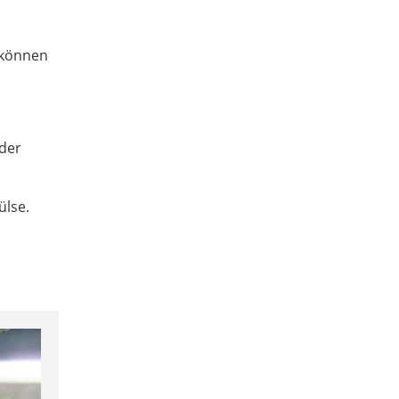
n können
 der
ülse.