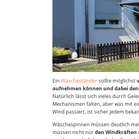
Decke mit Ärmeln
4K-Beamer
Schraubendreher-Set
Sägekettenschärfgerät
Geschirrspüler 45 cm
Fußsack
Steckdosenradio
Seilwinde
Zerkleinerer
Absauganlage
Ein
Wäscheständer
sollte möglichst
aufnehmen können
und dabei den
Natürlich lässt sich vieles durch Gel
Mechanismen falten, aber was mit e
Wind passiert, ist sicher jedem bekan
Wäschespinnen müssen deutlich meh
müssen nicht nur
den
Windkräften 