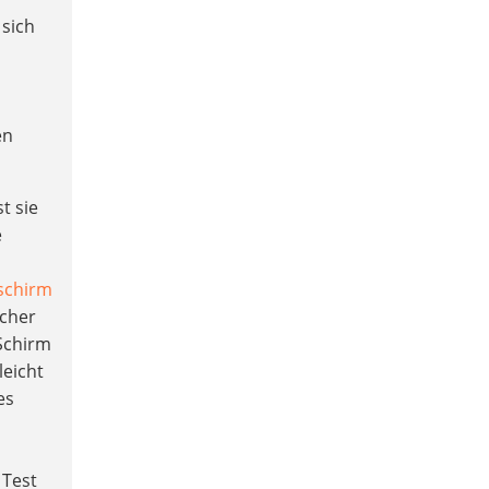
sich
,
en
st sie
e
schirm
icher
 Schirm
leicht
es
 Test