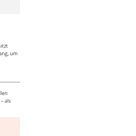
itzt
lang, um
llen
– als