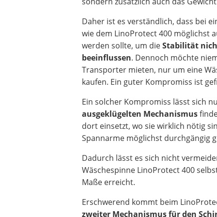
sondern zusätzlich auch das Gewicht
Daher ist es verständlich, dass bei
wie dem
LinoProtect 400
möglichst a
werden sollte, um die
Stabilität nic
beeinflussen
. Dennoch möchte nie
Transporter mieten, nur um eine Wä
kaufen. Ein guter Kompromiss ist gef
Ein solcher Kompromiss lässt sich n
ausgeklügelten Mechanismus
finde
dort einsetzt, wo sie wirklich nötig s
Spannarme möglichst durchgängig ge
Dadurch lässt es sich nicht vermeide
Wäschespinne
LinoProtect 400 selbs
Maße erreicht.
Erschwerend kommt beim LinoProtect
zweiter Mechanismus für den Schi