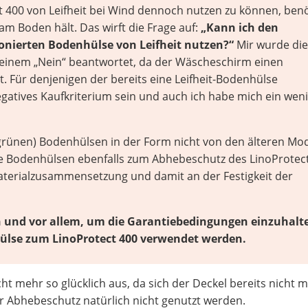
t 400 von Leifheit
bei Wind dennoch nutzen zu können, benö
am Boden hält. Das wirft die Frage auf:
„Kann ich den
tonierten Bodenhülse von Leifheit nutzen?“
Mir wurde die
t einem „Nein“ beantwortet, da der Wäscheschirm einen
. Für denjenigen der bereits eine Leifheit-Bodenhülse
egatives Kaufkriterium sein und auch ich habe mich ein wen
n (grünen) Bodenhülsen in der Form nicht von den älteren Mo
re Bodenhülsen ebenfalls zum Abhebeschutz des LinoProtect
aterialzusammensetzung und damit an der Festigkeit der
n und vor allem, um die Garantiebedingungen einzuhalt
hülse zum LinoProtect 400 verwendet werden.
icht mehr so glücklich aus, da sich der Deckel bereits nicht 
r Abhebeschutz natürlich nicht genutzt werden.