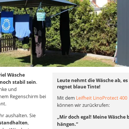
viel Wäsche
Leute nehmt die Wäsche ab, es
noch stabil sein
.
regnet blaue Tinte!
enke und
inem Regenschirm bei
Mit dem
Leifheit LinoProtect 400
nt.
können wir zurückrufen:
r aushalten. Sie
„Mir doch egal! Meine Wäsche b
standhalten
,
hängen.“