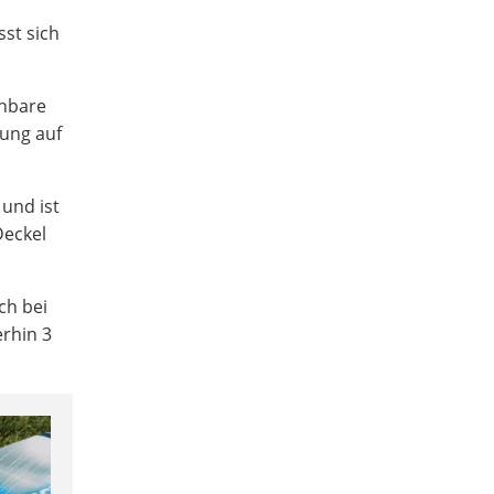
st sich
ehbare
sung auf
und ist
Deckel
ch bei
erhin 3