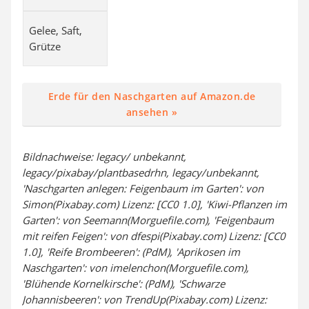
Gelee, Saft,
Grütze
Erde für den Naschgarten auf Amazon.de
ansehen »
Bildnachweise: legacy/ unbekannt,
legacy/pixabay/plantbasedrhn, legacy/unbekannt,
'Naschgarten anlegen: Feigenbaum im Garten': von
Simon(Pixabay.com) Lizenz: [CC0 1.0], 'Kiwi-Pflanzen im
Garten': von Seemann(Morguefile.com), 'Feigenbaum
mit reifen Feigen': von dfespi(Pixabay.com) Lizenz: [CC0
1.0], 'Reife Brombeeren': (PdM), 'Aprikosen im
Naschgarten': von imelenchon(Morguefile.com),
'Blühende Kornelkirsche': (PdM), 'Schwarze
Johannisbeeren': von TrendUp(Pixabay.com) Lizenz: