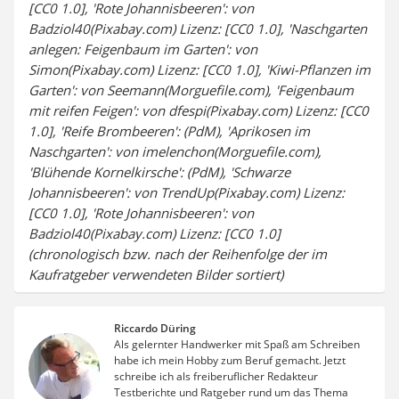
[CC0 1.0], 'Rote Johannisbeeren': von
Badziol40(Pixabay.com) Lizenz: [CC0 1.0], 'Naschgarten
anlegen: Feigenbaum im Garten': von
Simon(Pixabay.com) Lizenz: [CC0 1.0], 'Kiwi-Pflanzen im
Garten': von Seemann(Morguefile.com), 'Feigenbaum
mit reifen Feigen': von dfespi(Pixabay.com) Lizenz: [CC0
1.0], 'Reife Brombeeren': (PdM), 'Aprikosen im
Naschgarten': von imelenchon(Morguefile.com),
'Blühende Kornelkirsche': (PdM), 'Schwarze
Johannisbeeren': von TrendUp(Pixabay.com) Lizenz:
[CC0 1.0], 'Rote Johannisbeeren': von
Badziol40(Pixabay.com) Lizenz: [CC0 1.0]
(chronologisch bzw. nach der Reihenfolge der im
Kaufratgeber verwendeten Bilder sortiert)
Riccardo Düring
Als gelernter Handwerker mit Spaß am Schreiben
habe ich mein Hobby zum Beruf gemacht. Jetzt
schreibe ich als freiberuflicher Redakteur
Testberichte und Ratgeber rund um das Thema