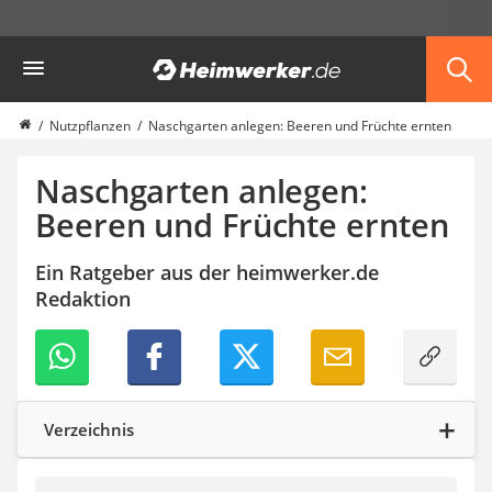
Die beliebtesten Vergleiche nach Kategorie
Heimwerker
Garten
Akku-Laubsauger
Faltpavillon
Nutzpflanzen
Naschgarten anlegen: Beeren und Früchte ernten
Motorhacke
Schlauchtrommel
Naschgarten anlegen:
Solar-Lichterkette außen
Beeren und Früchte ernten
Teleskopleiter
Ameisengift
Ein Ratgeber aus der heimwerker.de
Pavillon
Redaktion
Sichtschutzstreifen
Akku-Laubbläser
Akku-Vertikutierer
Koifutter
Kassettenmarkise
Bosch-Heckenschere
Verzeichnis
Stihl-Laubbläser
Minidumper