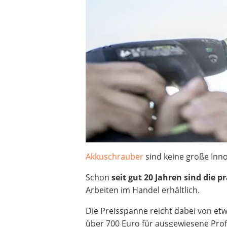
Akku-Schlagbohrschrauber
Aluleiter
Schallpegelmessgerät
pH-Messgerät
Akku-Nagler
Oberfräse
Akku-Fettpresse
WIG-Schweißgerät
Kreuzlinienlaser (grün)
Einhandhobel
Akkuschrauber
sind keine große In
Schon
seit gut
20 Jahren sind die p
Arbeiten im Handel erhältlich.
Die Preisspanne reicht dabei von e
über 700 Euro für ausgewiesene Prof