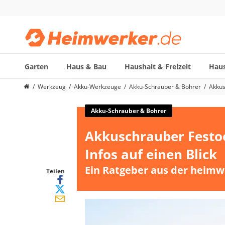
Garten
Haus & Bau
Haushalt & Freizeit
Haus
Die beliebtesten Vergleiche nach Kategorie
Werkzeug
Akku-Werkzeuge
Akku-Schrauber & Bohrer
Akkus
Werkzeug
Feuchtigkeitsmessgerät
Akku-Schrauber & Bohrer
Alkoholtester
Akkuschrauber Festoo
Endoskop-Kamera
Nadelentroster
Infos auf einen Blick
Winkelschleifer-230-mm
Ein Ratgeber aus der heimw
Stechbeitel
Teilen
Metalldetektor (Kinder)
Geigerzähler
Bitset
Metallbandsäge