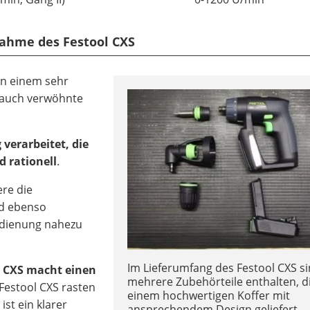
ahme des Festool CXS
in einem sehr
 auch verwöhnte
 verarbeitet, die
 rationell
.
re die
d ebenso
edienung nahezu
Im Lieferumfang des Festool CXS s
l CXS macht einen
mehrere Zubehörteile enthalten, di
 Festool CXS rasten
einem hochwertigen Koffer mit
ist ein klarer
ansprechendem Design geliefert