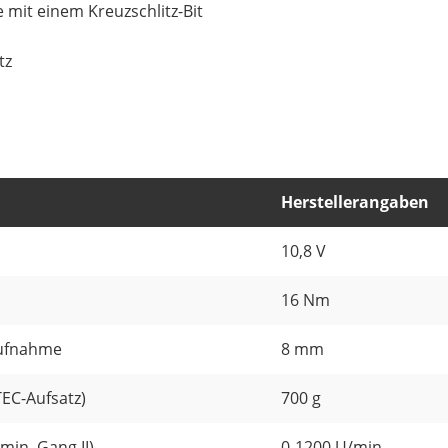
it einem Kreuzschlitz-Bit
tz
Herstellerangaben
10,8 V
16 Nm
aufnahme
8 mm
EC-Aufsatz)
700 g
min, Gang II)
0-1200 U/min