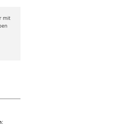
r mit
uben
n
: