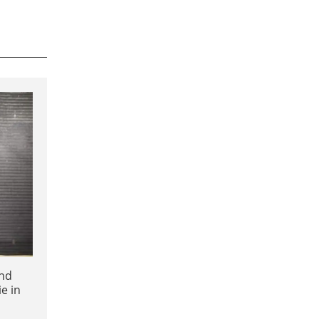
ind
e in