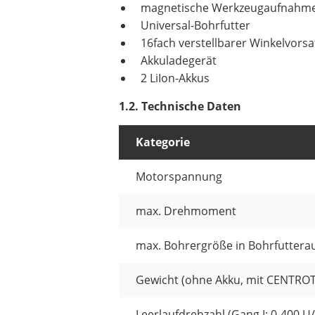
magnetische Werkzeugaufnahme m
Universal-Bohrfutter
16fach verstellbarer Winkelvorsa
Akkuladegerät
2 LiIon-Akkus
1.2. Technische Daten
Kategorie
Motorspannung
max. Drehmoment
max. Bohrergröße in Bohrfutter
Gewicht (ohne Akku, mit CENTROT
Leerlaufdrehzahl (Gang I: 0-400 U/