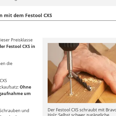
n mit dem Festool CXS
eser Preisklasse
er Festool CXS in
en die
 CXS
ckaufsatz:
Ohne
eugaufnahme um
Der Festool CXS schraubt mit Brav
 Schrauben und
Holz: Selbst schwer zugängliche