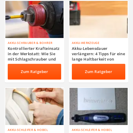
AKKU-SCHRAUBER & BOHRER
AKKU-WERKZEUGE
Kontrollierter Krafteinsatz
Akku-Lebensdauer
in der Werkstatt: Wie Sie
verlängern: 4 Tipps für eine
mit Schlagschrauber und
lange Haltbarkeit von
Drehmoment-Referenzen
Werkzeug-Akkus
Materialschäden
Zum Ratgeber
Zum Ratgeber
vermeiden
AKKU-SCHLEIFER & HOBEL
AKKU-SCHLEIFER & HOBEL