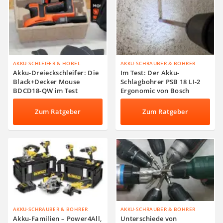
AKKU-SCHLEIFER & HOBEL
AKKU-SCHRAUBER & BOHRER
Akku-Dreieckschleifer: Die
Im Test: Der Akku-
Black+Decker Mouse
Schlagbohrer PSB 18 LI-2
BDCD18-QW im Test
Ergonomic von Bosch
Zum Ratgeber
Zum Ratgeber
AKKU-SCHRAUBER & BOHRER
AKKU-SCHRAUBER & BOHRER
Akku-Familien – Power4All,
Unterschiede von