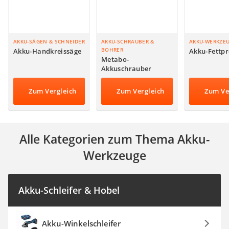
Akku-Fettpresse
WIG-Schweißgerät
Kreuzlinienlaser (grün)
Einhandhobel
AKKU-SÄGEN & SCHNEIDER
AKKU-SCHRAUBER &
AKKU-WERKZE
BOHRER
Akku-Handkreissäge
Akku-Fettpr
Metabo-
Akkuschrauber
Zum Vergleich
Zum Vergleich
Zum Ve
Alle Kategorien zum Thema Akku-
Werkzeuge
Akku-Schleifer & Hobel
Akku-Winkelschleifer