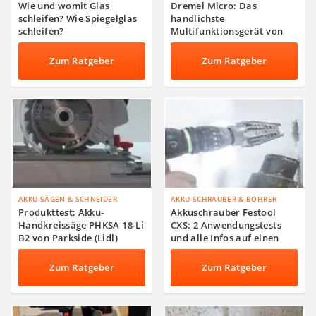
Wie und womit Glas
Dremel Micro: Das
schleifen? Wie Spiegelglas
handlichste
schleifen?
Multifunktionsgerät von
Dremel im Test
Zum Ratgeber
Zum Ratgeber
AKKU-SÄGEN & SCHNEIDER
AKKU-SCHRAUBER & BOHRER
Produkttest: Akku-
Akkuschrauber Festool
Handkreissäge PHKSA 18-Li
CXS: 2 Anwendungstests
B2 von Parkside (Lidl)
und alle Infos auf einen
Blick
Zum Ratgeber
Zum Ratgeber