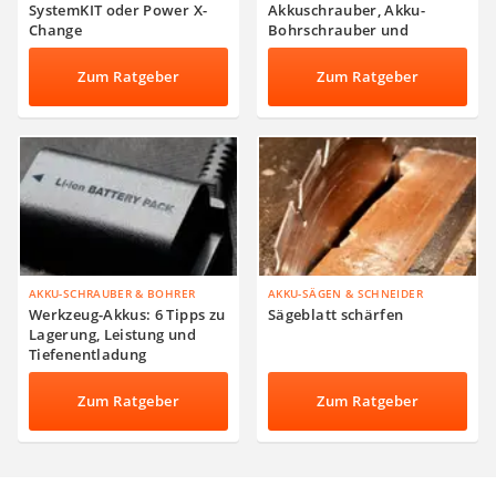
SystemKIT oder Power X-
Akkuschrauber, Akku-
Change
Bohrschrauber und
Akkuschlagbohrschrauber
Zum Ratgeber
Zum Ratgeber
AKKU-SCHRAUBER & BOHRER
AKKU-SÄGEN & SCHNEIDER
Werkzeug-Akkus: 6 Tipps zu
Sägeblatt schärfen
Lagerung, Leistung und
Tiefenentladung
Zum Ratgeber
Zum Ratgeber