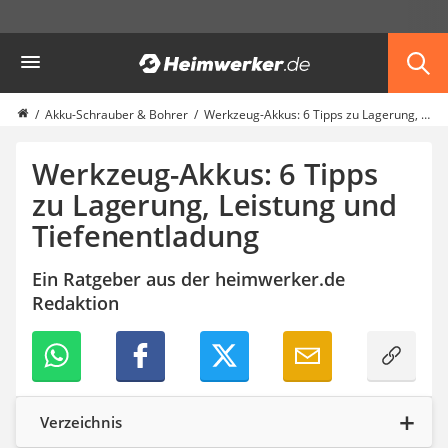
Die beliebtesten Vergleiche nach Kategorie
Heimwerker
Werkzeug
Feuchtigkeitsmessgerät
Alkoholtester
Akku-Schrauber & Bohrer
Werkzeug-Akkus: 6 Tipps zu Lagerung, Leistung und Tiefenentladung
Endoskop-Kamera
Nadelentroster
Werkzeug-Akkus: 6 Tipps
Winkelschleifer-230-mm
zu Lagerung, Leistung und
Stechbeitel
Tiefenentladung
Metalldetektor (Kinder)
Geigerzähler
Bitset
Ein Ratgeber aus der heimwerker.de
Metallbandsäge
Redaktion
Akku-Schlagbohrschrauber
Aluleiter
Schallpegelmessgerät
pH-Messgerät
Akku-Nagler
Verzeichnis
Oberfräse