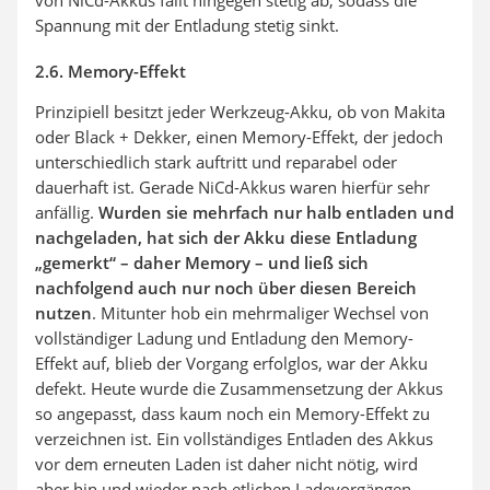
von NiCd-Akkus fällt hingegen stetig ab, sodass die
Spannung mit der Entladung stetig sinkt.
2.6. Memory-Effekt
Prinzipiell besitzt jeder Werkzeug-Akku, ob von Makita
oder Black + Dekker, einen Memory-Effekt, der jedoch
unterschiedlich stark auftritt und reparabel oder
dauerhaft ist. Gerade NiCd-Akkus waren hierfür sehr
anfällig.
Wurden sie mehrfach nur halb entladen und
nachgeladen, hat sich der Akku diese Entladung
„gemerkt“ – daher Memory – und ließ sich
nachfolgend auch nur noch über diesen Bereich
nutzen
. Mitunter hob ein mehrmaliger Wechsel von
vollständiger Ladung und Entladung den Memory-
Effekt auf, blieb der Vorgang erfolglos, war der Akku
defekt. Heute wurde die Zusammensetzung der Akkus
so angepasst, dass kaum noch ein Memory-Effekt zu
verzeichnen ist. Ein vollständiges Entladen des Akkus
vor dem erneuten Laden ist daher nicht nötig, wird
aber hin und wieder nach etlichen Ladevorgängen