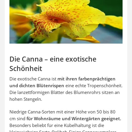
Auffahrrampe
Die Canna – eine exotische
Schönheit
Die exotische Canna ist
mit ihren farbenprächtigen
und dichten Blütenrispen
eine echte Tropenschönheit.
Die lanzettförmigen Blätter des Blumenrohrs sitzen an
hohen Stengeln.
Niedrige Canna-Sorten mit einer Höhe von 50 bis 80
cm sind
für Wohnräume und Wintergärten geeignet.
Besonders beliebt für eine Kübelhaltung ist die
kleinwüchsige Sorte
Delihab
. Einige Cannaexemplare