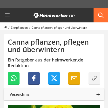
Die beliebtesten Vergleiche nach Kategorie
Heimwerker
Garten
Akku-Laubsauger
Faltpavillon
Zierpflanzen
Canna pflanzen, pflegen und überwintern
Motorhacke
Schlauchtrommel
Canna pflanzen, pflegen
Solar-Lichterkette außen
und überwintern
Teleskopleiter
Ameisengift
Ein Ratgeber aus der heimwerker.de
Pavillon
Redaktion
Sichtschutzstreifen
Akku-Laubbläser
Akku-Vertikutierer
Koifutter
Kassettenmarkise
Bosch-Heckenschere
Verzeichnis
Stihl-Laubbläser
Minidumper