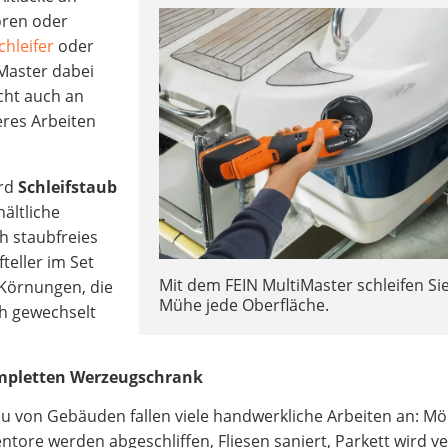
oren oder
hleifer
oder
iMaster dabei
cht auch an
eres Arbeiten
ird
Schleifstaub
hältliche
h staubfreies
fteller im Set
Mit dem FEIN MultiMaster schleifen Si
 Körnungen, die
Mühe jede Oberfläche.
ch gewechselt
kompletten Werzeugschrank
 von Gebäuden fallen viele handwerkliche Arbeiten an: Mö
tore werden abgeschliffen, Fliesen saniert, Parkett wird ve