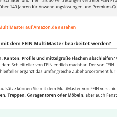
ellschaften und mehr als 50 Vertretungen vertreibt FEIN Pr
it über 140 Jahren für Anwendungslösungen und Premium-Qua
MultiMaster auf Amazon.de ansehen
 mit dem FEIN MultiMaster bearbeitet werden?
n, Kanten, Profile und mittelgroße Flächen abschleifen
?
it dem Schleifteller von FEIN endlich machbar. Der von FEIN
chleifteller ergänzt das umfangreiche Zubehörsortiment für
aufsätze können Sie mit dem MultiMaster von FEIN verschi
en, Treppen, Garagentoren oder Möbeln
, aber auch Fens