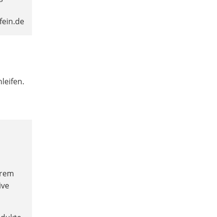
fein.de
leifen.
trem
ive