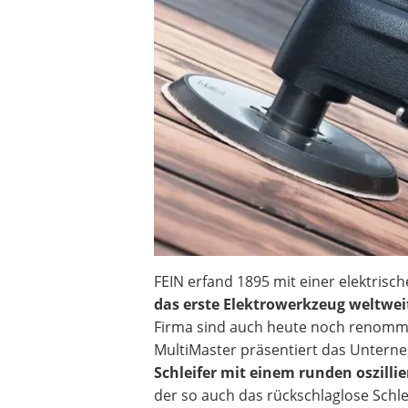
Akku-Schlagbohrschrauber
Aluleiter
Schallpegelmessgerät
pH-Messgerät
Akku-Nagler
Oberfräse
Akku-Fettpresse
WIG-Schweißgerät
Kreuzlinienlaser (grün)
Einhandhobel
FEIN erfand 1895 mit einer elektri
das erste Elektrowerkzeug weltwei
Firma sind auch heute noch renommi
MultiMaster präsentiert das Unter
Schleifer mit einem runden oszillie
der so auch das rückschlaglose Schl