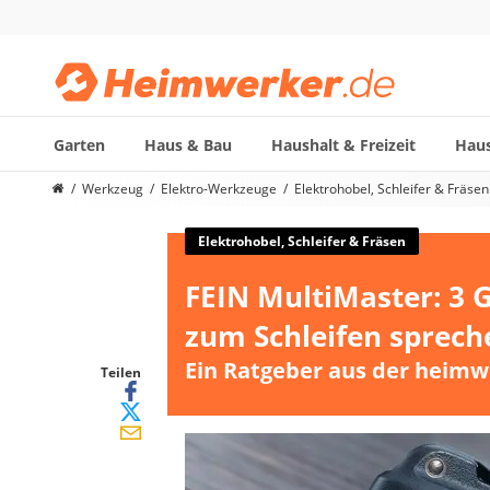
Garten
Haus & Bau
Haushalt & Freizeit
Haus
Die beliebtesten Vergleiche nach Kategorie
Werkzeug
Elektro-Werkzeuge
Elektrohobel, Schleifer & Fräsen
Werkzeug
Feuchtigkeitsmessgerät
Elektrohobel, Schleifer & Fräsen
Alkoholtester
FEIN MultiMaster: 3 G
Endoskop-Kamera
Nadelentroster
zum Schleifen sprech
Winkelschleifer-230-mm
Ein Ratgeber aus der heimw
Stechbeitel
Teilen
Metalldetektor (Kinder)
Geigerzähler
Bitset
Metallbandsäge