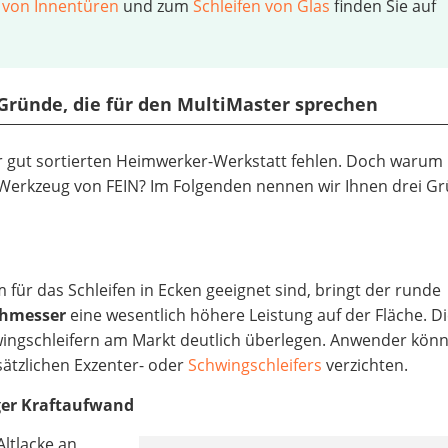
 von Innentüren
und zum
Schleifen von Glas
finden Sie auf
 3 Gründe, die für den MultiMaster sprechen
ner gut sortierten Heimwerker-Werkstatt fehlen. Doch warum
Werkzeug von FEIN? Im Folgenden nennen wir Ihnen drei Gr
 für das Schleifen in Ecken geeignet sind, bringt der runde
chmesser
eine wesentlich höhere Leistung auf der Fläche. D
wingschleifern am Markt deutlich überlegen. Anwender kön
sätzlichen Exzenter- oder
Schwingschleifers
verzichten.
iger Kraftaufwand
Altlacke an