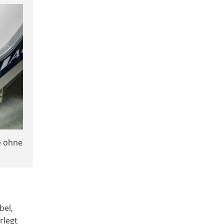
e ohne
bel,
rlegt