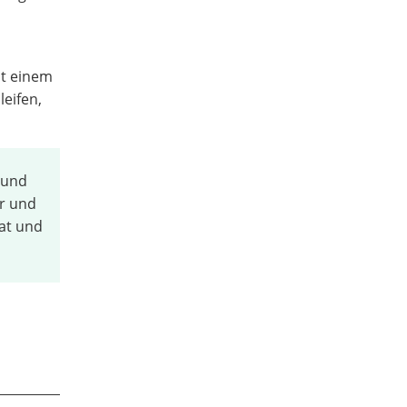
it einem
eifen,
 und
or und
nat und