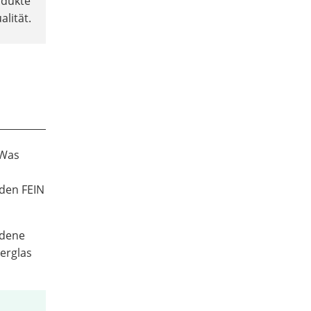
odukte
lität.
 Was
 den FEIN
edene
terglas