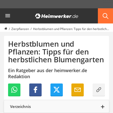
Die beliebtesten Vergleiche nach Kategorie
Heimwerker
Garten
Akku-Laubsauger
Faltpavillon
Zierpflanzen
Herbstblumen und Pflanzen: Tipps für den herbstlichen Blumengarten
Motorhacke
Schlauchtrommel
Herbstblumen und
Solar-Lichterkette außen
Pflanzen: Tipps für den
Teleskopleiter
herbstlichen Blumengarten
Ameisengift
Pavillon
Sichtschutzstreifen
Ein Ratgeber aus der heimwerker.de
Akku-Laubbläser
Redaktion
Akku-Vertikutierer
Koifutter
Kassettenmarkise
Bosch-Heckenschere
Stihl-Laubbläser
Verzeichnis
Minidumper