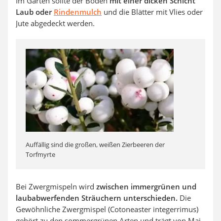
Im Garten sollte der Boden
mit einer dicken Schicht
Laub oder
Rindenmulch
und die Blätter mit Vlies oder
Jute abgedeckt werden.
Auffällig sind die großen, weißen Zierbeeren der
Torfmyrte
Bei Zwergmispeln wird
zwischen immergrünen und
laubabwerfenden Sträuchern unterschieden.
Die
Gewöhnliche Zwergmispel (Cotoneaster integerrimus)
gehört zu den sommergrünen Arten und trägt von Mai