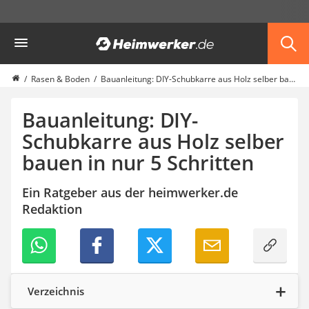
Die beliebtesten Vergleiche nach Kategorie
Heimwerker
Garten
Akku-Laubsauger
Faltpavillon
Rasen & Boden
Bauanleitung: DIY-Schubkarre aus Holz selber bauen in nur 5 Schritten
Motorhacke
Schlauchtrommel
Bauanleitung: DIY-
Solar-Lichterkette außen
Schubkarre aus Holz selber
Teleskopleiter
bauen in nur 5 Schritten
Ameisengift
Pavillon
Sichtschutzstreifen
Ein Ratgeber aus der heimwerker.de
Akku-Laubbläser
Redaktion
Akku-Vertikutierer
Koifutter
Kassettenmarkise
Bosch-Heckenschere
Stihl-Laubbläser
Verzeichnis
Minidumper