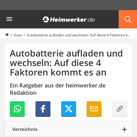
Die beliebtesten Vergleiche nach Kategorie
Heimwerker
Garten
Akku-Laubsauger
Faltpavillon
Auto
Autobatterie aufladen und wechseln: Auf diese 4 Faktoren kommt es an
Motorhacke
Schlauchtrommel
Autobatterie aufladen und
Solar-Lichterkette außen
wechseln: Auf diese 4
Teleskopleiter
Faktoren kommt es an
Ameisengift
Pavillon
Sichtschutzstreifen
Ein Ratgeber aus der heimwerker.de
Akku-Laubbläser
Redaktion
Akku-Vertikutierer
Koifutter
Kassettenmarkise
Bosch-Heckenschere
Stihl-Laubbläser
Verzeichnis
Minidumper