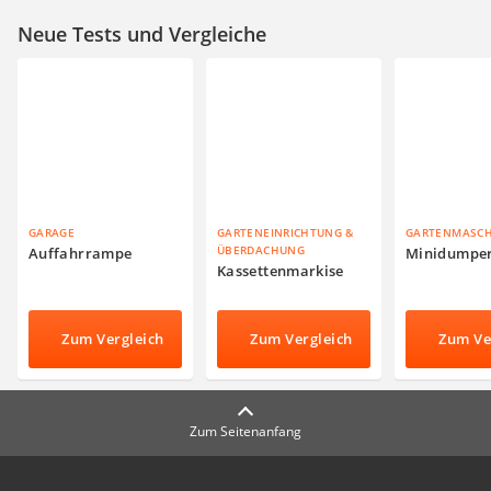
Neue Tests und Vergleiche
GARAGE
GARTENEINRICHTUNG &
GARTENMASC
ÜBERDACHUNG
Auffahrrampe
Minidumpe
Kassettenmarkise
Zum Vergleich
Zum Vergleich
Zum Ve
Zum Seitenanfang