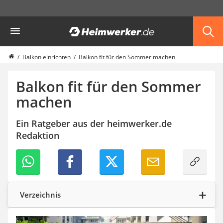
Die beliebtesten Vergleiche nach Kategorie
Heimwerker
Möbel & Einrichtung
Daunenkissen
Wäscheständer
Balkon einrichten
Balkon fit für den Sommer machen
Radiowecker
Spülrandloses WC
Balkon fit für den Sommer
Heizdecke
machen
Daunendecken
Backofen
Ein Ratgeber aus der heimwerker.de
HiFi-Lautsprecher
Redaktion
Samsung-Waschmaschine
LED-Feuchtraumleuchte
Decke mit Ärmeln
4K-Beamer
Schraubendreher-Set
Sägekettenschärfgerät
Verzeichnis
Geschirrspüler 45 cm
Fußsack