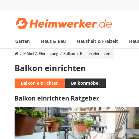
Garten
Haus & Bau
Haushalt & Freizeit
Haus
Die beliebtesten Vergleiche nach Kategorie
Möbel & Einrichtung
Balkon
Balkon einrichten
Möbel & Einrichtung
Balkon einrichten
Daunenkissen
Wäscheständer
Radiowecker
Balkon einrichten
Balkonmöbel
Spülrandloses WC
Balkon einrichten Ratgeber
Heizdecke
Daunendecken
Backofen
HiFi-Lautsprecher
Samsung-Waschmaschine
LED-Feuchtraumleuchte