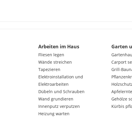
Arbeiten im Haus
Garten 
Fliesen legen
Gartenha
Wände streichen
Carport s
Tapezieren
Grill-Bau
Elektroinstallation und
Pflanzenk
Elektroarbeiten
Holzschut
Dübeln und Schrauben
Apfelernt
Wand grundieren
Gehölze s
Innenputz verputzen
Kürbis pfl
Heizung warten