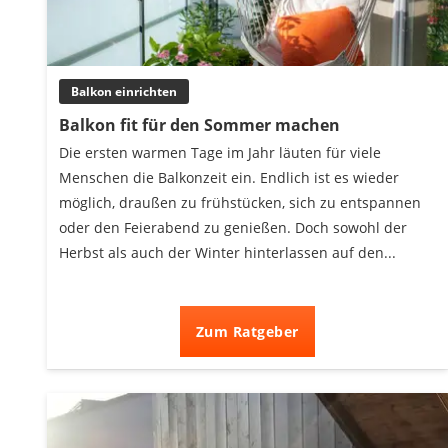
Decke mit Ärmeln
4K-Beamer
Schraubendreher-Set
Balkon einrichten
Sägekettenschärfgerät
Geschirrspüler 45 cm
Balkon fit für den Sommer machen
Fußsack
Die ersten warmen Tage im Jahr läuten für viele
Steckdosenradio
Menschen die Balkonzeit ein. Endlich ist es wieder
Seilwinde
möglich, draußen zu frühstücken, sich zu entspannen
Zerkleinerer
oder den Feierabend zu genießen. Doch sowohl der
Absauganlage
Herbst als auch der Winter hinterlassen auf den...
Zum Ratgeber