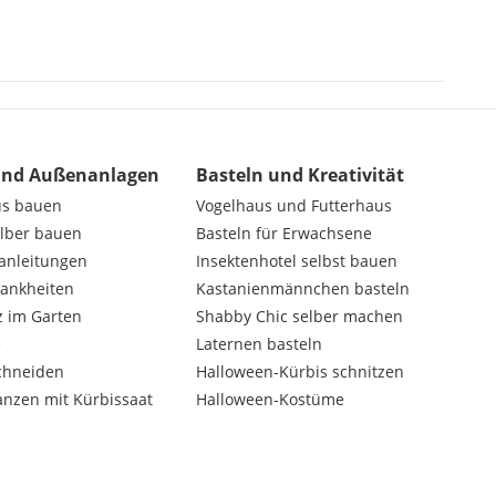
und Außenanlagen
Basteln und Kreativität
us bauen
Vogelhaus und Futterhaus
elber bauen
Basteln für Erwachsene
nanleitungen
Insektenhotel selbst bauen
rankheiten
Kastanienmännchen basteln
z im Garten
Shabby Chic selber machen
e
Laternen basteln
chneiden
Halloween-Kürbis schnitzen
anzen mit Kürbissaat
Halloween-Kostüme