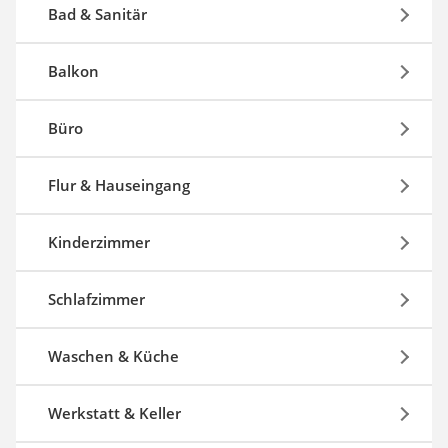
Steckdosenradio
Bad & Sanitär
Seilwinde
Zerkleinerer
Balkon
Absauganlage
Büro
Flur & Hauseingang
Kinderzimmer
Schlafzimmer
Waschen & Küche
Werkstatt & Keller