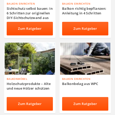
BALKON EINRICHTEN
BALKON EINRICHTEN
Sichtschutz selbst bauen: In
Balkon richtig bepflanzen:
6 Schritten zur originellen
Anleitung in 4 Schritten
DIY-Sichtschutzwand aus
Holz
Zum Ratgeber
Zum Ratgeber
BALKONMÖBEL
BALKON EINRICHTEN
Holzschutzprodukte – Alte
Balkonbelag aus WPC
und neue Hölzer schützen
Zum Ratgeber
Zum Ratgeber