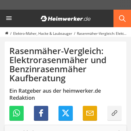
Die beliebtesten Vergleiche nach Kategorie
Heimwerker
Garten
Akku-Laubsauger
Faltpavillon
Elektro-Mäher, Hacke & Laubsauger
Rasenmäher-Vergleich: Elektrorasenmäher und Benzinrasenmäher Kaufberatung
Motorhacke
Schlauchtrommel
Rasenmäher-Vergleich:
Solar-Lichterkette außen
Elektrorasenmäher und
Teleskopleiter
Benzinrasenmäher
Ameisengift
Pavillon
Kaufberatung
Sichtschutzstreifen
Akku-Laubbläser
Ein Ratgeber aus der heimwerker.de
Akku-Vertikutierer
Redaktion
Koifutter
Kassettenmarkise
Bosch-Heckenschere
Stihl-Laubbläser
Minidumper