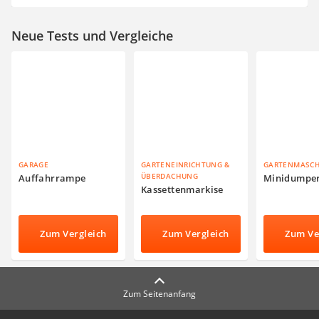
Neue Tests und Vergleiche
GARAGE
GARTENEINRICHTUNG &
GARTENMASC
ÜBERDACHUNG
Auffahrrampe
Minidumpe
Kassettenmarkise
Zum Vergleich
Zum Vergleich
Zum Ve
Zum Seitenanfang