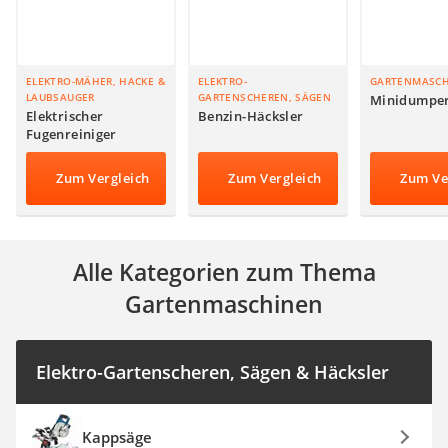
Auffahrrampe
ELEKTRO-MÄHER, HACKE &
ELEKTRO-
GARTENMASC
LAUBSAUGER
GARTENSCHEREN, SÄGEN
Minidumpe
& HÄCKSLER
Elektrischer
Benzin-Häcksler
Fugenreiniger
Zum Vergleich
Zum Vergleich
Zum Ve
Alle Kategorien zum Thema
Gartenmaschinen
Elektro-Gartenscheren, Sägen & Häcksler
Kappsäge