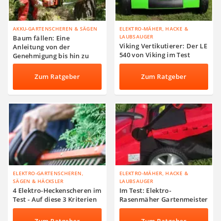
AKKU-GARTENSCHEREN & SÄGEN
ELEKTRO-MÄHER, HACKE &
LAUBSAUGER
Baum fällen: Eine
Viking Vertikutierer: Der LE
Anleitung von der
540 von Viking im Test
Genehmigung bis hin zu
den Kosten
Zum Ratgeber
Zum Ratgeber
ELEKTRO-GARTENSCHEREN,
ELEKTRO-MÄHER, HACKE &
SÄGEN & HÄCKSLER
LAUBSAUGER
4 Elektro-Heckenscheren im
Im Test: Elektro-
Test - Auf diese 3 Kriterien
Rasenmäher Gartenmeister
kommt es an
FRM 1842