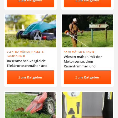
Zum Ratgeber
Zum Ratgeber
ELEKTRO-MÄHER, HACKE &
AKKU-MÄHER & HACKE
LAUBSAUGER
Wiesen mähen mit der
Rasenmäher-Vergleich:
Motorsense, dem
Elektrorasenmäher und
Rasentrimmer und
Benzinrasenmäher
Freischneider
Kaufberatung
Zum Ratgeber
Zum Ratgeber