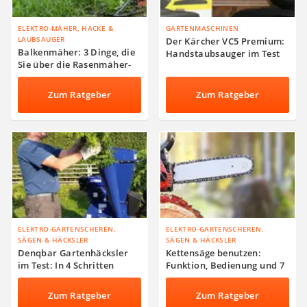
ELEKTRO-MÄHER, HACKE &
GARTENMASCHINEN
LAUBSAUGER
Der Kärcher VC5 Premium:
Balkenmäher: 3 Dinge, die
Handstaubsauger im Test
Sie über die Rasenmäher-
Alternative wissen müssen
Zum Ratgeber
Zum Ratgeber
ELEKTRO-GARTENSCHEREN,
ELEKTRO-GARTENSCHEREN,
SÄGEN & HÄCKSLER
SÄGEN & HÄCKSLER
Denqbar Gartenhäcksler
Kettensäge benutzen:
im Test: In 4 Schritten
Funktion, Bedienung und 7
Gartenabfälle kraftvoll
wertvolle
häckseln
Sicherheitshinweise
Zum Ratgeber
Zum Ratgeber