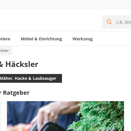
tiere
Möbel & Einrichtung
Werkzeug
cksler
& Häcksler
-Mäher, Hacke & Laubsauger
r Ratgeber