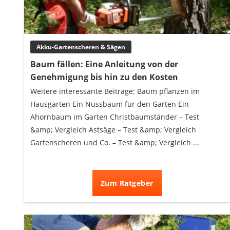
Akku-Vertikutierer
Koifutter
Kassettenmarkise
Akku-Gartenscheren & Sägen
Bosch-Heckenschere
Stihl-Laubbläser
Baum fällen: Eine Anleitung von der
Minidumper
Genehmigung bis hin zu den Kosten
Auffahrrampe
Weitere interessante Beiträge: Baum pflanzen im
Hausgarten Ein Nussbaum für den Garten Ein
Ahornbaum im Garten Christbaumständer – Test
&amp; Vergleich Astsäge – Test &amp; Vergleich
Gartenscheren und Co. – Test &amp; Vergleich ...
Zum Ratgeber