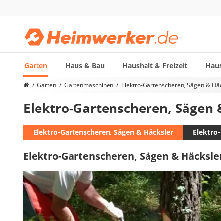
Garten
Haus & Bau
Haushalt & Freizeit
Haus
Die beliebtesten Vergleiche nach Kategorie
Garten
Gartenmaschinen
Elektro-Gartenscheren, Sägen & Hä
Garten
Elektro-Gartenscheren, Sägen 
Akku-Laubsauger
Faltpavillon
Motorhacke
Elektro-Gartenscheren, Sägen & Häcksler
Elektro
Schlauchtrommel
Elektro-Gartenscheren, Sägen & Häcksle
Solar-Lichterkette außen
Teleskopleiter
Ameisengift
Pavillon
Sichtschutzstreifen
Akku-Laubbläser