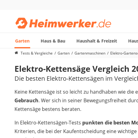
Garten
Haus & Bau
Haushalt & Freizeit
Haus
Die beliebtesten Vergleiche nach Kategorie
Tests & Vergleiche
Garten
Gartenmaschinen
Elektro-Gartens
Garten
Elektro-Kettensäge Vergleich 2
Akku-Laubsauger
Faltpavillon
Die besten Elektro-Kettensägen im Vergleic
Motorhacke
Schlauchtrommel
Keine Kettensäge ist so leicht zu handhaben wie die e
Solar-Lichterkette außen
Gebrauch
. Wer sich in seiner Bewegungsfreiheit durc
Teleskopleiter
Kettensäge bestens beraten.
Ameisengift
Pavillon
In Elektro-Kettensägen-Tests
punkten die besten M
Sichtschutzstreifen
Kriterien, die bei der Kaufentscheidung eine wichtige
Akku-Laubbläser