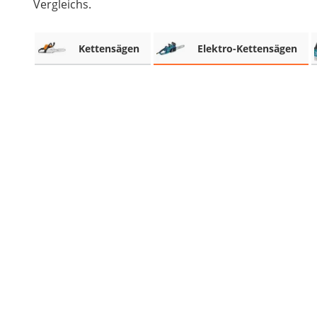
Vergleichs.
Akku-Vertikutierer
Koifutter
Kettensägen
Elektro-Kettensägen
Kassettenmarkise
Bosch-Heckenschere
Stihl-Laubbläser
Minidumper
Auffahrrampe