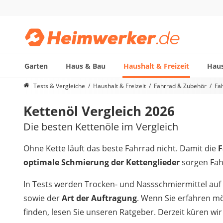
Garten
Haus & Bau
Haushalt & Freizeit
Haus
Die beliebtesten Vergleiche nach Kategorie
Tests & Vergleiche
Haushalt & Freizeit
Fahrrad & Zubehör
Fa
Haushalt & Freizeit
Kettenöl Vergleich 2026
Diascanner
Walkie-Talkie Kinder
Die besten Kettenöle im Vergleich
Nachtsichtgerät
Stunt-Scooter
Ohne Kette läuft das beste Fahrrad nicht. Damit die
F
Gusseisen Bräter
optimale Schmierung der Kettenglieder
sorgen Fah
Induktionskochfeld
Tischgeschirrspüler
In Tests werden Trocken- und Nassschmiermittel auf d
Elektronische Dartscheibe
sowie der
Art der Auftragung
. Wenn Sie erfahren m
Wildkamera
finden, lesen Sie unseren Ratgeber. Derzeit küren wi
Wischmopp