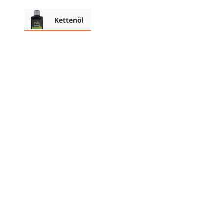
Beschriftungsgerät
Kettenöl
Trinkflasche
Thermokanne
Elektrische Pfeffermühle
Waschsauger
Geflügelschere
SUP-Board
Ferngesteuertes Auto
Subwoofer
Beheizbare Handschuhe