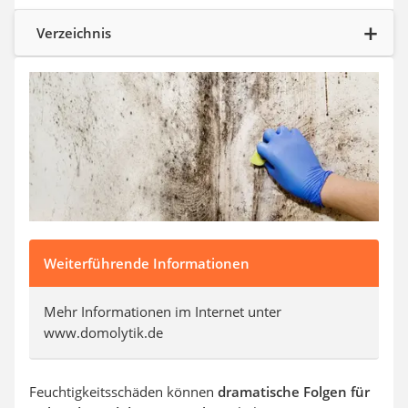
Aluleiter
Tiefengrund
Verzeichnis
LED-Beamer
Video-Türsprechanlage
Weiterführende Informationen
Mehr Informationen im Internet unter
www.domolytik.de
Feuchtigkeitsschäden können
dramatische Folgen für