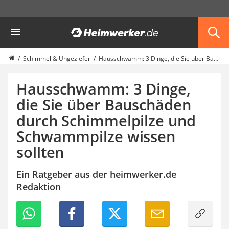
Die beliebtesten Vergleiche nach Kategorie
Heimwerker
Haus & Bau
Außenleuchte mit Kamera
Ozongenerator
Schimmel & Ungeziefer
Hausschwamm: 3 Dinge, die Sie über Bauschäden durch Schimmelpilze und Schwammpilze wissen sollten
Powerbank
Smart-Home-Rauchmelder
Hausschwamm: 3 Dinge,
Schlüsseltresor
die Sie über Bauschäden
Überwachungskameras außen
durch Schimmelpilze und
Regendusche
Reizstromgerät
Schwammpilze wissen
Infrarot-Thermometer
sollten
GPS-Tracker
Heizkissen
Ein Ratgeber aus der heimwerker.de
Digitale Zeitschaltuhr
Redaktion
Paketbriefkasten
Fensterkontaktschalter
Hygrometer
LED-Baustrahler