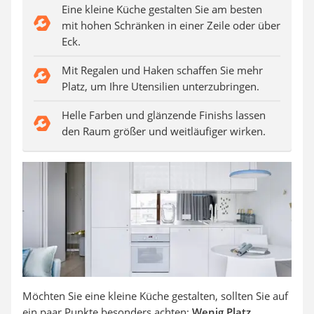
Steckdosenradio
Eine kleine Küche gestalten Sie am besten
Seilwinde
mit hohen Schränken in einer Zeile oder über
Zerkleinerer
Eck.
Absauganlage
Mit Regalen und Haken schaffen Sie mehr
Platz, um Ihre Utensilien unterzubringen.
Helle Farben und glänzende Finishs lassen
den Raum größer und weitläufiger wirken.
Möchten Sie eine kleine Küche gestalten, sollten Sie auf
ein paar Punkte besonders achten:
Wenig Platz