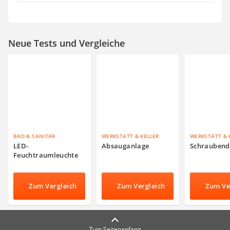
Neue Tests und Vergleiche
BAD & SANITÄR
WERKSTATT & KELLER
WERKSTATT & 
LED-
Absauganlage
Schraubend
Feuchtraumleuchte
Zum Vergleich
Zum Vergleich
Zum Ve
Zum Seitenanfang