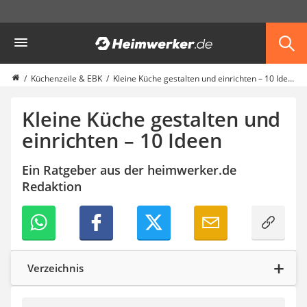
Die beliebtesten Vergleiche nach Kategorie
Heimwerker
Möbel & Einrichtung
Daunenkissen
Wäscheständer
Küchenzeile & EBK
Kleine Küche gestalten und einrichten – 10 Ideen
Radiowecker
Spülrandloses WC
Kleine Küche gestalten und
Heizdecke
einrichten – 10 Ideen
Daunendecken
Backofen
Ein Ratgeber aus der heimwerker.de
HiFi-Lautsprecher
Redaktion
Samsung-Waschmaschine
LED-Feuchtraumleuchte
Decke mit Ärmeln
4K-Beamer
Schraubendreher-Set
Sägekettenschärfgerät
Verzeichnis
Geschirrspüler 45 cm
Fußsack