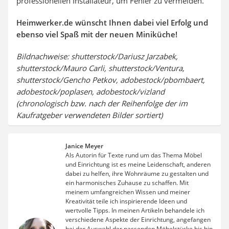
professionellen Installateur, um Fehler zu vermeiden.
Heimwerker.de wünscht Ihnen dabei viel Erfolg und
ebenso viel Spaß mit der neuen Miniküche!
Bildnachweise: shutterstock/Dariusz Jarzabek,
shutterstock/Mauro Carli, shutterstock/Ventura,
shutterstock/Gencho Petkov, adobestock/pbombaert,
adobestock/poplasen, adobestock/vizland
(chronologisch bzw. nach der Reihenfolge der im
Kaufratgeber verwendeten Bilder sortiert)
Janice Meyer
Als Autorin für Texte rund um das Thema Möbel
und Einrichtung ist es meine Leidenschaft, anderen
dabei zu helfen, ihre Wohnräume zu gestalten und
ein harmonisches Zuhause zu schaffen. Mit
meinem umfangreichen Wissen und meiner
Kreativität teile ich inspirierende Ideen und
wertvolle Tipps. In meinen Artikeln behandele ich
verschiedene Aspekte der Einrichtung, angefangen
bei der Auswahl der passenden Möbelstücke bis hin