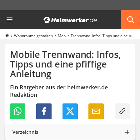
Die beliebtesten Vergleiche nach Kategorie
Heimwerker
Möbel & Einrichtung
Daunenkissen
Wäscheständer
Wohnräume gestalten
Mobile Trennwand: Infos, Tipps und eine pfiffige Anleitung
Radiowecker
Spülrandloses WC
Mobile Trennwand: Infos,
Heizdecke
Tipps und eine pfiffige
Daunendecken
Anleitung
Backofen
HiFi-Lautsprecher
Samsung-Waschmaschine
Ein Ratgeber aus der heimwerker.de
LED-Feuchtraumleuchte
Redaktion
Decke mit Ärmeln
4K-Beamer
Schraubendreher-Set
Sägekettenschärfgerät
Geschirrspüler 45 cm
Verzeichnis
Fußsack