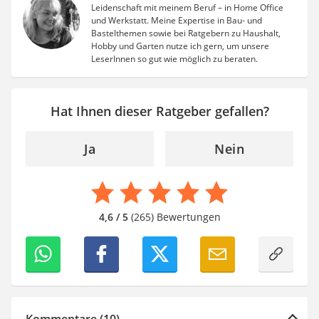
Aluleiter
Leidenschaft mit meinem Beruf – in Home Office
und Werkstatt. Meine Expertise in Bau- und
Tiefengrund
Bastelthemen sowie bei Ratgebern zu Haushalt,
LED-Beamer
Hobby und Garten nutze ich gern, um unsere
Video-Türsprechanlage
LeserInnen so gut wie möglich zu beraten.
Hat Ihnen dieser Ratgeber gefallen?
Ja
Nein
4,6 / 5
(265) Bewertungen