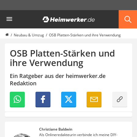
Die beliebtesten Vergleiche nach Kategorie
Heimwerker
Haus & Bau
Außenleuchte mit Kamera
Ozongenerator
Neubau & Umzug
OSB Platten-Stärken und ihre Verwendung
Powerbank
Smart-Home-Rauchmelder
OSB Platten-Stärken und
Schlüsseltresor
ihre Verwendung
Überwachungskameras außen
Regendusche
Ein Ratgeber aus der heimwerker.de
Reizstromgerät
Redaktion
Infrarot-Thermometer
GPS-Tracker
Heizkissen
Digitale Zeitschaltuhr
Paketbriefkasten
Fensterkontaktschalter
Hygrometer
Christiane Baldwin
LED-Baustrahler
Als Onlineredakteurin verbinde ich meine DIY-