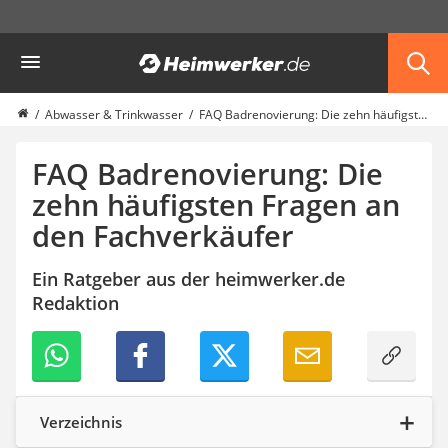
Die beliebtesten Vergleiche nach Kategorie
Heimwerker
Haus & Bau
Außenleuchte mit Kamera
Ozongenerator
Abwasser & Trinkwasser
FAQ Badrenovierung: Die zehn häufigsten Fragen an den Fachverkäufer
Powerbank
Smart-Home-Rauchmelder
FAQ Badrenovierung: Die
Schlüsseltresor
zehn häufigsten Fragen an
Überwachungskameras außen
den Fachverkäufer
Regendusche
Reizstromgerät
Infrarot-Thermometer
Ein Ratgeber aus der heimwerker.de
GPS-Tracker
Redaktion
Heizkissen
Digitale Zeitschaltuhr
Paketbriefkasten
Fensterkontaktschalter
Hygrometer
Verzeichnis
LED-Baustrahler