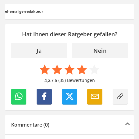
Aluleiter
Tiefengrund
ehemaligerredakteur
LED-Beamer
Video-Türsprechanlage
Hat Ihnen dieser Ratgeber gefallen?
Ja
Nein
4,2 / 5
(35) Bewertungen
Kommentare (0)