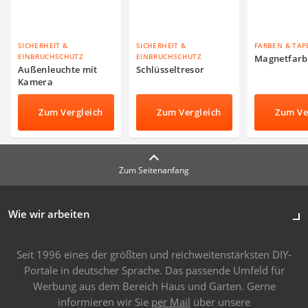
SICHERHEIT &
SICHERHEIT &
FARBEN & TAP
EINBRUCHSCHUTZ
EINBRUCHSCHUTZ
Magnetfarb
Außenleuchte mit
Schlüsseltresor
Kamera
Zum Vergleich
Zum Vergleich
Zum Ve
Zum Seitenanfang
Wie wir arbeiten
Seit 1996 eines der größten und reichweitenstärksten DIY-
Portale in deutscher Sprache. Das passende Umfeld für
Werbung aus dem Bereich Haus und Garten. Gerne
informieren wir Sie
per Mail
über unsere