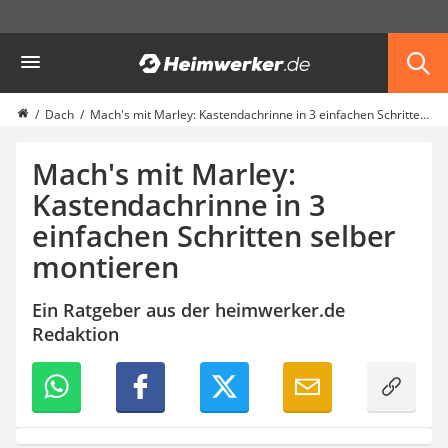
Die beliebtesten Vergleiche nach Kategorie
Heimwerker
Haus & Bau
Außenleuchte mit Kamera
Ozongenerator
Dach
Mach's mit Marley: Kastendachrinne in 3 einfachen Schritten selber montieren
Powerbank
Smart-Home-Rauchmelder
Mach's mit Marley:
Schlüsseltresor
Kastendachrinne in 3
Überwachungskameras außen
einfachen Schritten selber
Regendusche
Reizstromgerät
montieren
Infrarot-Thermometer
GPS-Tracker
Ein Ratgeber aus der heimwerker.de
Heizkissen
Redaktion
Digitale Zeitschaltuhr
Paketbriefkasten
Fensterkontaktschalter
Hygrometer
LED-Baustrahler