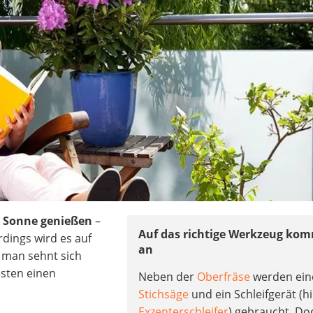
e Sonne genießen
–
Auf das richtige Werkzeug kom
rdings wird es auf
an
 man sehnt sich
sten einen
Neben der
Oberfräse
werden ein
Stichsäge
und ein Schleifgerät (h
Exzenterschleifer
) gebraucht. Do