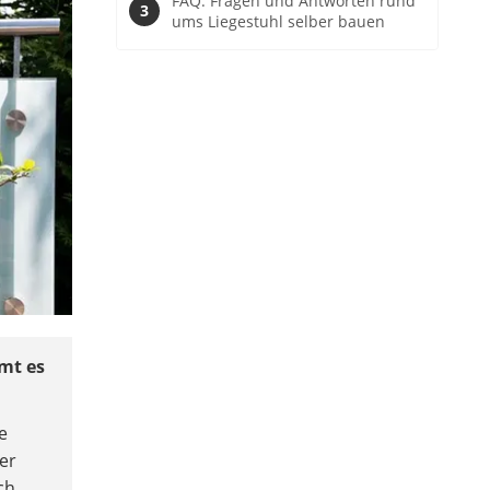
FAQ: Fragen und Antworten rund
ums Liegestuhl selber bauen
mt es
e
ier
ch