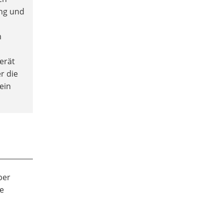
ung und
m
erät
r die
ein
ber
he