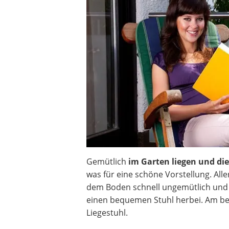
Akku-Vertikutierer
Koifutter
Kassettenmarkise
Bosch-Heckenschere
Stihl-Laubbläser
Minidumper
Auffahrrampe
Gemütlich
im Garten liegen und di
was für eine schöne Vorstellung. Alle
dem Boden schnell ungemütlich und
einen bequemen Stuhl herbei. Am be
Liegestuhl.