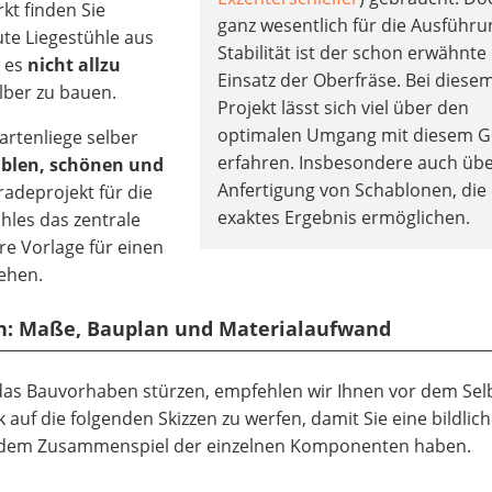
kt finden Sie
ganz wesentlich für die Ausführ
te Liegestühle aus
Stabilität ist der schon erwähnte
t es
nicht allzu
Einsatz der Oberfräse. Bei diese
elber zu bauen.
Projekt lässt sich viel über den
optimalen Umgang mit diesem G
rtenliege selber
erfahren. Insbesondere auch übe
blen, schönen und
Anfertigung von Schablonen, die 
aradeprojekt für die
exaktes Ergebnis ermöglichen.
hles das zentrale
re Vorlage für einen
gehen.
uen: Maße, Bauplan und Materialaufwand
n das Bauvorhaben stürzen, empfehlen wir Ihnen vor dem Sel
 auf die folgenden Skizzen zu werfen, damit Sie eine bildlic
 dem Zusammenspiel der einzelnen Komponenten haben.