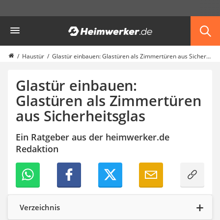
Die beliebtesten Vergleiche nach Kategorie
Heimwerker
Möbel & Einrichtung
Daunenkissen
Wäscheständer
Haustür
Glastür einbauen: Glastüren als Zimmertüren aus Sicherheitsglas
Radiowecker
Spülrandloses WC
Glastür einbauen:
Heizdecke
Glastüren als Zimmertüren
Daunendecken
aus Sicherheitsglas
Backofen
HiFi-Lautsprecher
Samsung-Waschmaschine
Ein Ratgeber aus der heimwerker.de
LED-Feuchtraumleuchte
Redaktion
Decke mit Ärmeln
4K-Beamer
Schraubendreher-Set
Sägekettenschärfgerät
Geschirrspüler 45 cm
Verzeichnis
Fußsack