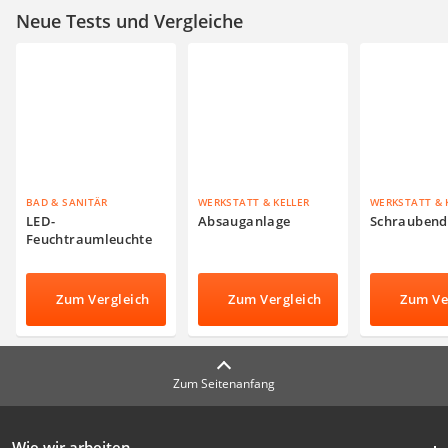
Neue Tests und Vergleiche
BAD & SANITÄR
WERKSTATT & KELLER
WERKSTATT & 
LED-
Absauganlage
Schraubend
Feuchtraumleuchte
Zum Vergleich
Zum Vergleich
Zum Ve
Zum Seitenanfang
Wie wir arbeiten