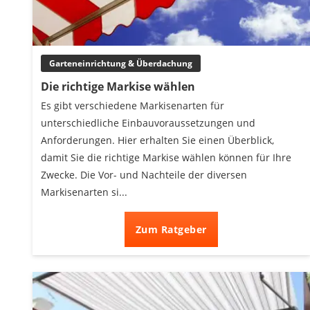
Heizkissen
Digitale Zeitschaltuhr
Paketbriefkasten
Garteneinrichtung & Überdachung
Fensterkontaktschalter
Hygrometer
Die richtige Markise wählen
LED-Baustrahler
Es gibt verschiedene Markisenarten für
Aluleiter
unterschiedliche Einbauvoraussetzungen und
Tiefengrund
Anforderungen. Hier erhalten Sie einen Überblick,
LED-Beamer
damit Sie die richtige Markise wählen können für Ihre
Video-Türsprechanlage
Zwecke. Die Vor- und Nachteile der diversen
Markisenarten si...
Zum Ratgeber