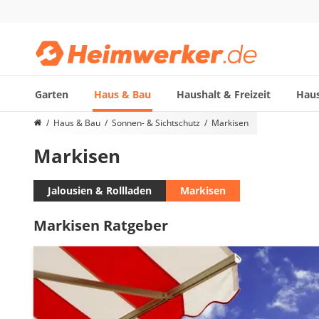
Garten
Haus & Bau
Haushalt & Freizeit
Haus
Die beliebtesten Vergleiche nach Kategorie
Haus & Bau
Sonnen- & Sichtschutz
Markisen
Haus & Bau
Markisen
Außenleuchte mit Kamera
Ozongenerator
Powerbank
Jalousien & Rollladen
Markisen
Smart-Home-Rauchmelder
Markisen Ratgeber
Schlüsseltresor
Überwachungskameras außen
Regendusche
Reizstromgerät
Infrarot-Thermometer
GPS-Tracker