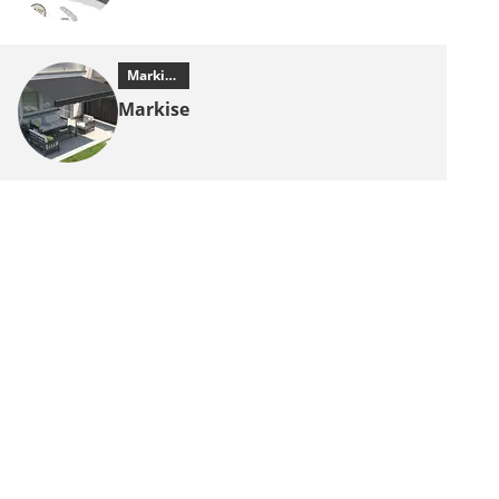
Markisen
Markise