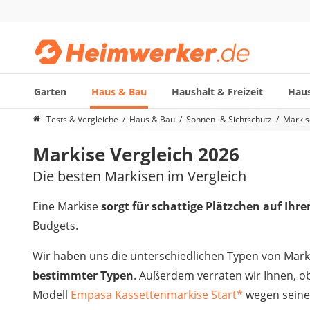
Garten
Haus & Bau
Haushalt & Freizeit
Haus
Die beliebtesten Vergleiche nach Kategorie
Tests & Vergleiche
Haus & Bau
Sonnen- & Sichtschutz
Markis
Haus & Bau
Markise Vergleich 2026
Außenleuchte mit Kamera
Ozongenerator
Die besten Markisen im Vergleich
Powerbank
Smart-Home-Rauchmelder
Eine Markise
sorgt für schattige Plätzchen auf Ihr
Schlüsseltresor
Budgets.
Überwachungskameras außen
Regendusche
Wir haben uns die unterschiedlichen Typen von Marki
Reizstromgerät
bestimmter Typen
. Außerdem verraten wir Ihnen, ob
Infrarot-Thermometer
Modell
Empasa Kassettenmarkise Start
*
wegen seine
GPS-Tracker