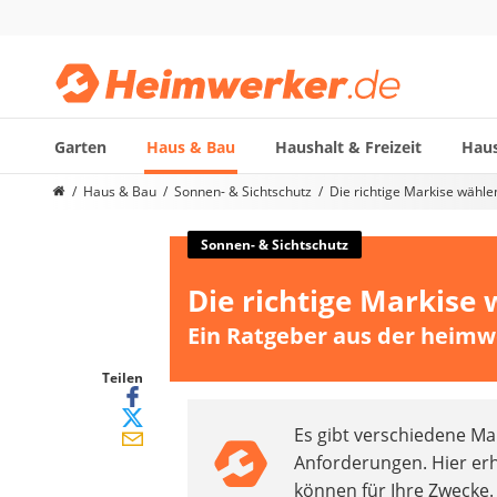
Garten
Haus & Bau
Haushalt & Freizeit
Haus
Die beliebtesten Vergleiche nach Kategorie
Haus & Bau
Sonnen- & Sichtschutz
Die richtige Markise wähle
Haus & Bau
Außenleuchte mit Kamera
Sonnen- & Sichtschutz
Ozongenerator
Die richtige Markise
Powerbank
Smart-Home-Rauchmelder
Ein Ratgeber aus der heimw
Schlüsseltresor
Überwachungskameras außen
Teilen
Regendusche
Es gibt verschiedene M
Reizstromgerät
Anforderungen. Hier erha
Infrarot-Thermometer
können für Ihre Zwecke.
GPS-Tracker