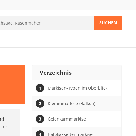
SUCHEN
Verzeichnis
Markisen-Typen im Überblick
Klemmmarkise (Balkon)
nd
Gelenkarmmarkise
len
Halbkassettenmarkise