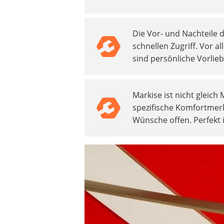
Heizkissen
Digitale Zeitschaltuhr
Die Vor- und Nachteile d
Paketbriefkasten
schnellen Zugriff. Vor a
Fensterkontaktschalter
sind persönliche Vorlie
Hygrometer
LED-Baustrahler
Aluleiter
Markise ist nicht gleich 
Tiefengrund
spezifische Komfortmerk
LED-Beamer
Wünsche offen. Perfekt 
Video-Türsprechanlage