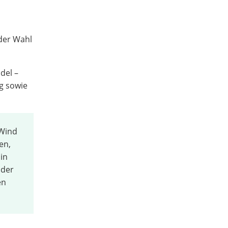
der Wahl
del –
g sowie
 Wind
en,
 in
 der
en