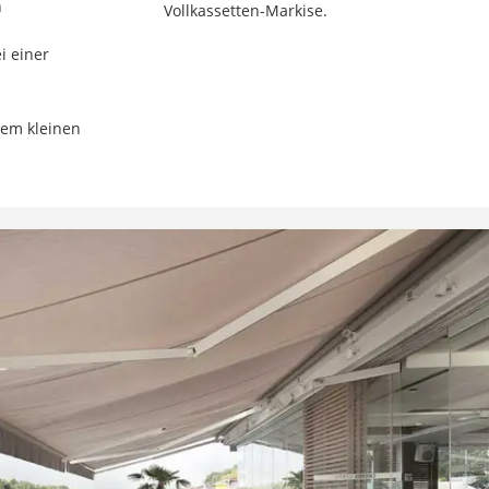
h
Vollkassetten-Markise.
i einer
nem kleinen