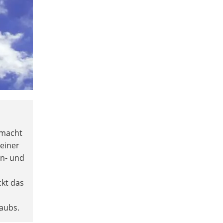
 macht
 einer
in- und
ckt das
aubs.