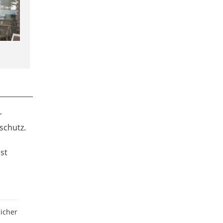
r
schutz.
st
eicher