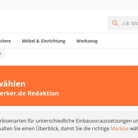
tiere
Möbel & Einrichtung
Werkzeug
n
 wählen
erker.de Redaktion
arkisenarten für unterschiedliche Einbauvoraussetzungen u
lten Sie einen Überblick, damit Sie die richtige
Markise
wäh