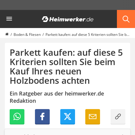
Die beliebtesten Vergleiche nach Kategorie
Heimwerker
Haus & Bau
Außenleuchte mit Kamera
Ozongenerator
Boden & Fliesen
Parkett kaufen: auf diese 5 Kriterien sollten Sie beim Kauf Ihres neuen Holzbodens achten
Powerbank
Smart-Home-Rauchmelder
Parkett kaufen: auf diese 5
Schlüsseltresor
Kriterien sollten Sie beim
Überwachungskameras außen
Kauf Ihres neuen
Regendusche
Reizstromgerät
Holzbodens achten
Infrarot-Thermometer
GPS-Tracker
Ein Ratgeber aus der heimwerker.de
Heizkissen
Redaktion
Digitale Zeitschaltuhr
Paketbriefkasten
Fensterkontaktschalter
Hygrometer
LED-Baustrahler