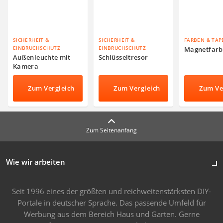
SICHERHEIT &
SICHERHEIT &
FARBEN & TAP
EINBRUCHSCHUTZ
EINBRUCHSCHUTZ
Magnetfarb
Außenleuchte mit
Schlüsseltresor
Kamera
Zum Vergleich
Zum Vergleich
Zum Ve
Zum Seitenanfang
Wie wir arbeiten
Seit 1996 eines der größten und reichweitenstärksten DIY-
Portale in deutscher Sprache. Das passende Umfeld für
Werbung aus dem Bereich Haus und Garten. Gerne