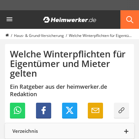
Die beliebtesten Vergleiche nach Kategorie
Heimwerker
Haus & Bau
Außenleuchte mit Kamera
Ozongenerator
Haus- & Grund-Versicherung
Welche Winterpflichten für Eigentümer und Mieter gelten
Powerbank
Smart-Home-Rauchmelder
Welche Winterpflichten für
Schlüsseltresor
Eigentümer und Mieter
Überwachungskameras außen
gelten
Regendusche
Reizstromgerät
Infrarot-Thermometer
Ein Ratgeber aus der heimwerker.de
GPS-Tracker
Redaktion
Heizkissen
Digitale Zeitschaltuhr
Paketbriefkasten
Fensterkontaktschalter
Hygrometer
Verzeichnis
LED-Baustrahler