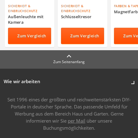
SICHERHEIT &
SICHERHEIT &
FARBEN & TAP
EINBRUCHSCHUTZ
EINBRUCHSCHUTZ
Magnetfarb
Außenleuchte mit
Schlüsseltresor
Kamera
Zum Vergleich
Zum Vergleich
Zum Ve
Zum Seitenanfang
Wie wir arbeiten
Seit 1996 eines der größten und reichweitenstärksten DIY-
Portale in deutscher Sprache. Das passende Umfeld für
Werbung aus dem Bereich Haus und Garten. Gerne
informieren wir Sie
per Mail
über unsere
Buchungsmöglichkeiten.