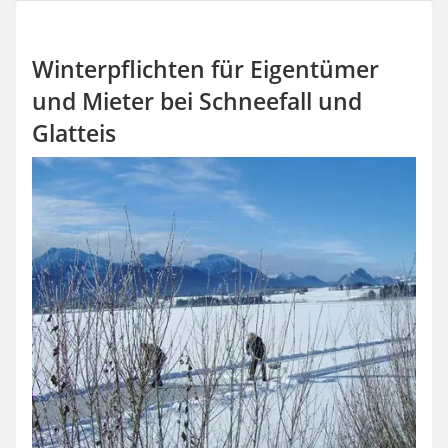
Aluleiter
Tiefengrund
LED-Beamer
Winterpflichten für Eigentümer
Video-Türsprechanlage
und Mieter bei Schneefall und
Glatteis