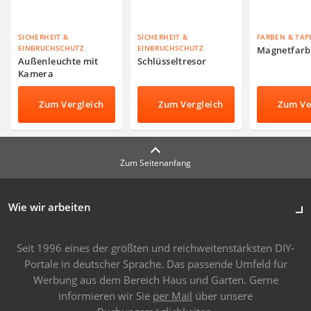
SICHERHEIT &
SICHERHEIT &
FARBEN & TAP
EINBRUCHSCHUTZ
EINBRUCHSCHUTZ
Magnetfarb
Außenleuchte mit
Schlüsseltresor
Kamera
Zum Vergleich
Zum Vergleich
Zum Ve
Zum Seitenanfang
Wie wir arbeiten
Seit 1996 eines der größten und reichweitenstärksten DIY-
Portale in deutscher Sprache. Das passende Umfeld für
Werbung aus dem Bereich Haus und Garten. Gerne
informieren wir Sie
per Mail
über unsere