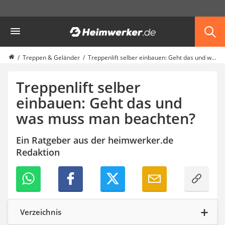
Die beliebtesten Vergleiche nach Kategorie
Heimwerker
Haus & Bau
Außenleuchte mit Kamera
Ozongenerator
Treppen & Geländer
Treppenlift selber einbauen: Geht das und was muss man beachten?
Powerbank
Smart-Home-Rauchmelder
Treppenlift selber
Schlüsseltresor
einbauen: Geht das und
Überwachungskameras außen
was muss man beachten?
Regendusche
Reizstromgerät
Infrarot-Thermometer
Ein Ratgeber aus der heimwerker.de
GPS-Tracker
Redaktion
Heizkissen
Digitale Zeitschaltuhr
Paketbriefkasten
Fensterkontaktschalter
Hygrometer
Verzeichnis
LED-Baustrahler