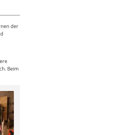
rnen der
d
dere
ich. Beim