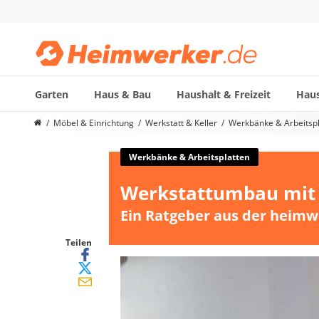
Garten
Haus & Bau
Haushalt & Freizeit
Haus
Die beliebtesten Vergleiche nach Kategorie
Möbel & Einrichtung
Werkstatt & Keller
Werkbänke & Arbeitspl
Möbel & Einrichtung
Daunenkissen
Werkbänke & Arbeitsplatten
Wäscheständer
Werkstattumbau mit 
Radiowecker
Spülrandloses WC
Ein Ratgeber aus der heimw
Heizdecke
Daunendecken
Teilen
Backofen
HiFi-Lautsprecher
Samsung-Waschmaschine
LED-Feuchtraumleuchte