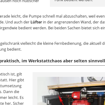
n außen noch hübscher
erade leicht, die Pumpe schnell mal abzuschalten, weil even
rde. Und auch der
Lüfter
in der angrenzenden Wand, der da
 irgendwie bedient werden. Bei beiden Sachen bietet sich ei
elschrank vielleicht die kleine Fernbedienung, die aktuell 
ung bedient.
praktisch, im Werkstattchaos aber selten sinnvol
sch ist, gilt
att. Hier gibt
ektumsetzung
os. Dann die
mer leicht. Es
nte her. Sicher