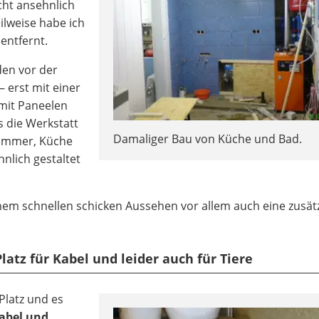
cht ansehnlich
eilweise habe ich
entfernt.
en vor der
 erst mit einer
mit Paneelen
s die Werkstatt
Damaliger Bau von Küche und Bad.
zimmer, Küche
nlich gestaltet
em schnellen schicken Aussehen vor allem auch eine zusätz
atz für Kabel und leider auch für Tiere
 Platz und es
kabel und