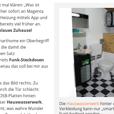
t mal klären: „Was ist
icher sofort an Magenta
Heizung mittels App und
reits viel früher an.
hlaues Zuhause!
Smarthome ein Oberbegriff
 die damit die
nen Satz
reits
Funk-Steckdosen
nau das soll bei mir aus
s das Bild rechts. Zu
urch die Tür schlecht
 OSB-Platten hinten
nser
Hauswasserwerk
.
Die
Hauswasserwerk
hinter 
mmt, was wahre Wunder
Verkleidung kann nur „smart
Funk bedient werden.