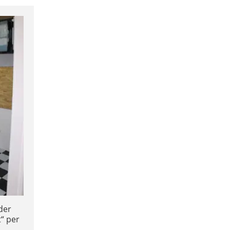
der
“ per