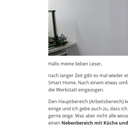
Decke mit Ärmeln
4K-Beamer
Schraubendreher-Set
Sägekettenschärfgerät
Geschirrspüler 45 cm
Fußsack
Steckdosenradio
Seilwinde
Zerkleinerer
Hallo meine lieben Leser,
Absauganlage
nach langer Zeit gibt es mal wiede
Smart Home. Nach einem etwas umf
die Werkstatt eingezogen.
Den Hauptbereich (Arbeitsbereich) k
einige und ich gebe auch zu, dass ic
gerne zeige. Was aber nicht alle wiss
einen
Nebenbereich mit Küche und