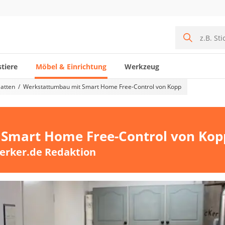
tiere
Möbel & Einrichtung
Werkzeug
atten
Werkstattumbau mit Smart Home Free-Control von Kopp
Smart Home Free-Control von Kop
erker.de Redaktion