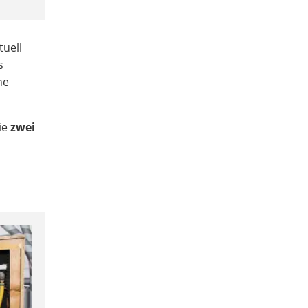
tuell
s
ne
die
zwei
l