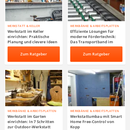
WERKSTATT & KELLER
WERKBÄNKE & ARBEITSPLATTEN
Werkstatt im Keller
Effiziente Lösungen für
einrichten: Praktische
moderne Fördertechnik:
Planung und clevere Ideen
Das Transportband im
Fokus
Zum Ratgeber
Zum Ratgeber
WERKBÄNKE & ARBEITSPLATTEN
WERKBÄNKE & ARBEITSPLATTEN
Werkstatt im Garten
Werkstattumbau mit Smart
einrichten: In 7 Schritten
Home Free-Control von
zur Outdoor-Werkstatt
Kopp