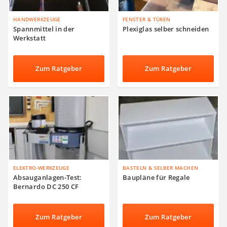
HANDWERKZEUGE
FENSTER & TÜREN
Spannmittel in der
Plexiglas selber schneiden
Werkstatt
Zum Ratgeber
Zum Ratgeber
ELEKTRO-WERKZEUGE
BASTELN & SELBER MACHEN
Absauganlagen-Test:
Baupläne für Regale
Bernardo DC 250 CF
Zum Ratgeber
Zum Ratgeber