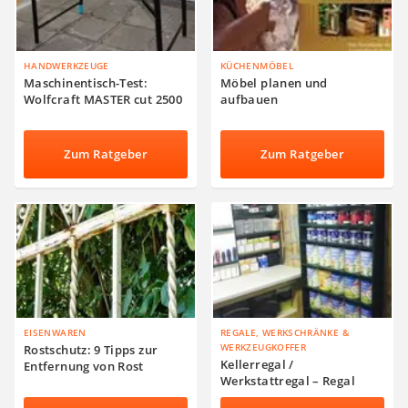
HANDWERKZEUGE
KÜCHENMÖBEL
Maschinentisch-Test:
Möbel planen und
Wolfcraft MASTER cut 2500
aufbauen
Zum Ratgeber
Zum Ratgeber
EISENWAREN
REGALE, WERKSCHRÄNKE &
WERKZEUGKOFFER
Rostschutz: 9 Tipps zur
Kellerregal /
Entfernung von Rost
Werkstattregal – Regal
selber bauen