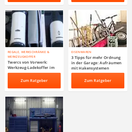
REGALE, WERKSCHRÄNKE &
EISENWAREN
WERKZEUGKOFFER
3 Tipps für mehr Ordnung
Twercs von Vorwerk:
in der Garage: Aufräumen
Werkzeug-Ladekoffer im
mit Hakensystemen
Produkttest
Zum Ratgeber
Zum Ratgeber