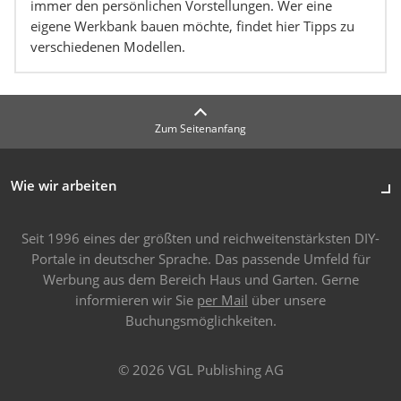
immer den persönlichen Vorstellungen. Wer eine
eigene Werkbank bauen möchte, findet hier Tipps zu
verschiedenen Modellen.
Zum Seitenanfang
Wie wir arbeiten
Seit 1996 eines der größten und reichweitenstärksten DIY-
Portale in deutscher Sprache. Das passende Umfeld für
Werbung aus dem Bereich Haus und Garten. Gerne
informieren wir Sie
per Mail
über unsere
Buchungsmöglichkeiten.
© 2026 VGL Publishing AG