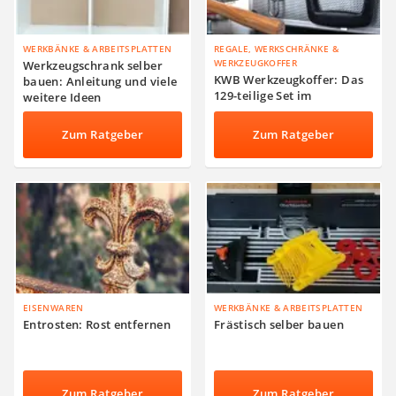
WERKBÄNKE & ARBEITSPLATTEN
REGALE, WERKSCHRÄNKE &
WERKZEUGKOFFER
Werkzeugschrank selber
KWB Werkzeugkoffer: Das
bauen: Anleitung und viele
129-teilige Set im
weitere Ideen
ausführlichen Praxis-Test
Zum Ratgeber
Zum Ratgeber
EISENWAREN
WERKBÄNKE & ARBEITSPLATTEN
Entrosten: Rost entfernen
Frästisch selber bauen
Zum Ratgeber
Zum Ratgeber