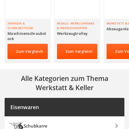
Steckdosenradio
Seilwinde
Zerkleinerer
Absauganlage
ZWINGEN &
REGALE, WERKSCHRÄNKE
WERKSTATT & 
SCHRAUBSTÖCKE
& WERKZEUGKOFFER
Absauganla
Maschinenschraubst
Werkzeugtrolley
ock
Zum Vergleich
Zum Vergleich
Zum Ve
Alle Kategorien zum Thema
Werkstatt & Keller
Eisenwaren
Schubkarre