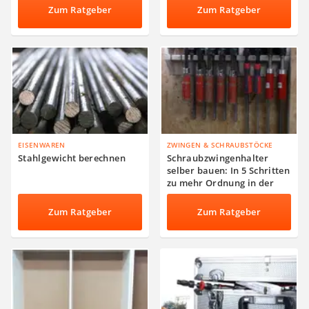
Zum Ratgeber
Zum Ratgeber
EISENWAREN
ZWINGEN & SCHRAUBSTÖCKE
Stahlgewicht berechnen
Schraubzwingenhalter
selber bauen: In 5 Schritten
zu mehr Ordnung in der
Werkstatt
Zum Ratgeber
Zum Ratgeber