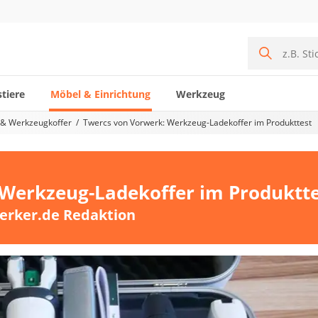
tiere
Möbel & Einrichtung
Werkzeug
 & Werkzeugkoffer
Twercs von Vorwerk: Werkzeug-Ladekoffer im Produkttest
 Werkzeug-Ladekoffer im Produktt
erker.de Redaktion