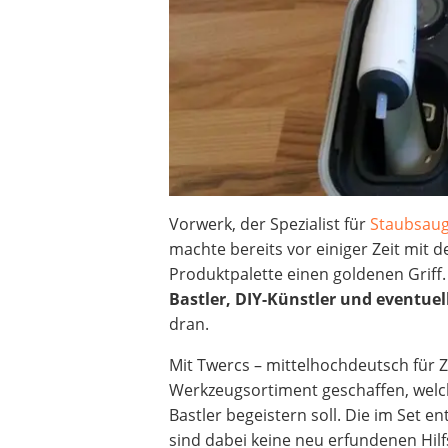
Decke mit Ärmeln
4K-Beamer
Schraubendreher-Set
Sägekettenschärfgerät
Geschirrspüler 45 cm
Fußsack
Steckdosenradio
Seilwinde
Zerkleinerer
Vorwerk, der Spezialist für
Staubsau
Absauganlage
machte bereits vor einiger Zeit mit 
Produktpalette einen goldenen Griff.
Bastler, DIY-Künstler und eventue
dran.
Mit Twercs – mittelhochdeutsch für 
Werkzeugsortiment geschaffen, welch
Bastler begeistern soll. Die im Set 
sind dabei keine neu erfundenen Hilf