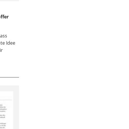
ffer
dass
ute Idee
ir