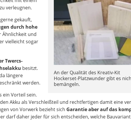
ichkeit mit einem
zu verleugnen.
gerne gekauft,
ugen durch hohe
er Ähnlichkeit und
r vielleicht sogar
er Twercs-
chselakku
besitzt.
An der Qualität des Kreativ-Kit
 da längere
Hockerset-Platzwunder gibt es nich
geschränkt werden.
bemängeln.
ein Vorteil sein.
den Akku als Verschleißteil und rechtfertigen damit eine ve
ugen von Vorwerk bezieht sich
Garantie aber auf das komp
ier darf daher jeder für sich entscheiden, welche Bauvariant