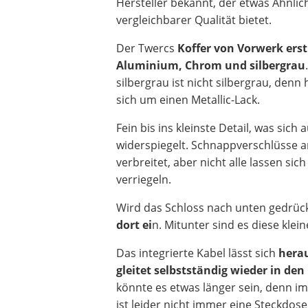
Hersteller bekannt, der etwas Ähnlic
vergleichbarer Qualität bietet.
Der Twercs
Koffer von Vorwerk erst
Aluminium, Chrom und silbergrau
silbergrau ist nicht silbergrau, denn 
sich um einen Metallic-Lack.
Fein bis ins kleinste Detail, was sic
widerspiegelt. Schnappverschlüsse a
verbreitet, aber nicht alle lassen sich
verriegeln.
Wird das Schloss nach unten gedrück
dort ei
n. Mitunter sind es diese klei
Das integrierte Kabel lässt sich
hera
gleitet selbstständig
wieder in den 
könnte es etwas länger sein, denn i
ist leider nicht immer eine Steckdos