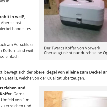
hes in
rahlt in weiß,
. Aber selbst
hierbei handelt es
h auch am Verschluss
Der Twercs Koffer von Vorwerk
n Koffern sind weit
überzeugt nicht nur durch seine Op
 so einfach
t, bewegt sich der
obere Riegel von alleine zum Deckel u
nen Details, welche von der Qualität überzeugen.
us ziehen und
Koffer
. Gerne
m Umfeld von 1 m
e zu erreichen und