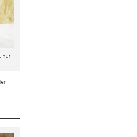
t nur
der