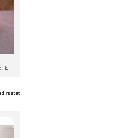
tik.
nd rastet