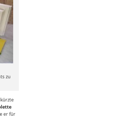
ts zu
rkürzte
lette
e er für