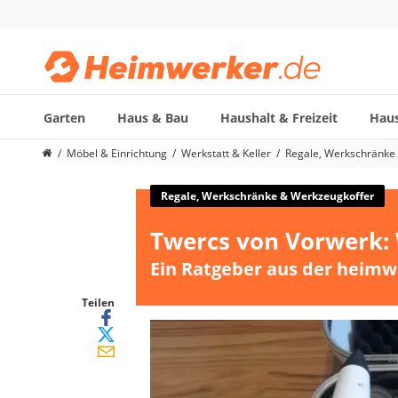
Garten
Haus & Bau
Haushalt & Freizeit
Haus
Die beliebtesten Vergleiche nach Kategorie
Möbel & Einrichtung
Werkstatt & Keller
Regale, Werkschränke
Möbel & Einrichtung
Daunenkissen
Regale, Werkschränke & Werkzeugkoffer
Wäscheständer
Twercs von Vorwerk:
Radiowecker
Spülrandloses WC
Ein Ratgeber aus der heimw
Heizdecke
Daunendecken
Teilen
Backofen
HiFi-Lautsprecher
Samsung-Waschmaschine
LED-Feuchtraumleuchte