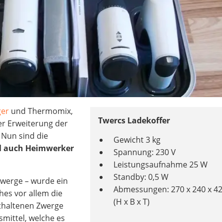
ger
und Thermomix,
Twercs Ladekoffer
der Erweiterung der
 Nun sind die
Gewicht 3 kg
ll auch Heimwerker
Spannung: 230 V
Leistungsaufnahme 25 W
Standby: 0,5 W
Zwerge – wurde ein
Abmessungen: 270 x 240 x 
es vor allem die
(H x B x T)
enthaltenen Zwerge
smittel, welche es