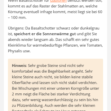
Wenn Basaltschotter für
Gabionen
benutzt werden soll,
kommt es auf das Raster der Stahlmatten an, welche
Körnung eventuell infrage kommt, meist liegt sie bei 60
– 100 mm.
Übrigens: Da Basaltschotter schwarz oder dunkelgrau
ist,
speichert er die Sonnenwärme gut
und gibt Sie
abends wieder langsam ab. Das schafft ein sehr gutes
Kleinklima für wärmebedürftige Pflanzen, wie Tomaten,
Physalis usw.
Hinweis
: Sehr grobe Steine sind nicht sehr
komfortabel was die Begehbarkeit angeht. Sehr
kleine Steine auch nicht, sie bilden keine stabile
Oberfläche und lassen sich nicht stabil verdichten.
Bei Mischungen mit einer unteren Korngröße unter
2 mm neigt die Fläche bei starker Verdichtung
dazu, sehr wenig wasserdurchlässig zu sein bis hin
zu Pfützenbildung. Auch werden die sehr kleinen
Bestandteile als Schmutz ins Haus getragen.