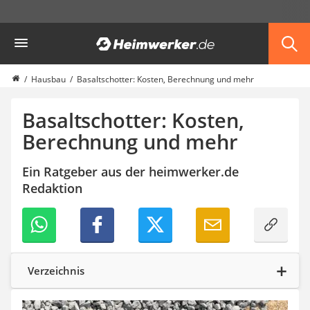
Die beliebtesten Vergleiche nach Kategorie
Heimwerker
Haus & Bau
Außenleuchte mit Kamera
Ozongenerator
Hausbau
Basaltschotter: Kosten, Berechnung und mehr
Powerbank
Smart-Home-Rauchmelder
Basaltschotter: Kosten,
Schlüsseltresor
Berechnung und mehr
Überwachungskameras außen
Regendusche
Ein Ratgeber aus der heimwerker.de
Reizstromgerät
Redaktion
Infrarot-Thermometer
GPS-Tracker
Heizkissen
Digitale Zeitschaltuhr
Paketbriefkasten
Fensterkontaktschalter
Verzeichnis
Hygrometer
LED-Baustrahler