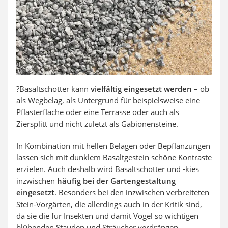
Aluleiter
Tiefengrund
LED-Beamer
Video-Türsprechanlage
?Basaltschotter kann
vielfältig eingesetzt werden
– ob
als Wegbelag, als Untergrund für beispielsweise eine
Pflasterfläche oder eine Terrasse oder auch als
Ziersplitt und nicht zuletzt als Gabionensteine.
In Kombination mit hellen Belägen oder Bepflanzungen
lassen sich mit dunklem Basaltgestein schöne Kontraste
erzielen. Auch deshalb wird Basaltschotter und -kies
inzwischen
häufig bei der Gartengestaltung
eingesetzt
. Besonders bei den inzwischen verbreiteten
Stein-Vorgärten, die allerdings auch in der Kritik sind,
da sie die für Insekten und damit Vögel so wichtigen
blühenden Stauden und Sträucher verdrängen.